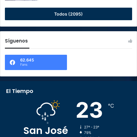
Todos (2095)
Síguenos
62.645
Fans
El Tiempo
23
℃
San José
27º - 23º
79%