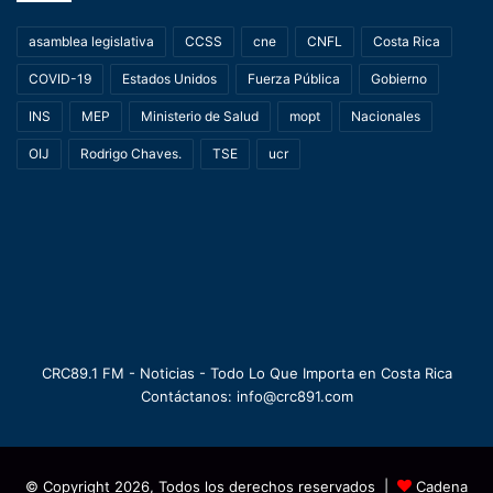
asamblea legislativa
CCSS
cne
CNFL
Costa Rica
COVID-19
Estados Unidos
Fuerza Pública
Gobierno
INS
MEP
Ministerio de Salud
mopt
Nacionales
OIJ
Rodrigo Chaves.
TSE
ucr
CRC89.1 FM - Noticias - Todo Lo Que Importa en Costa Rica
Contáctanos: info@crc891.com
© Copyright 2026, Todos los derechos reservados |
Cadena