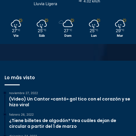
4.02 km/h
Lluvia Ligera
27
25
27
25
29
℃
℃
℃
℃
℃
Vie
Sáb
Dom
Lun
Mar
Lo más visto
noviembre 27, 2022
(Video) Un Cantor «cantó» gol tico con el corazón y se
hizo viral
febrero 26, 2022
¿Tiene billetes de algodón? Vea cuáles dejan de
circular a partir del 1 de marzo
diciembre 24, 2022