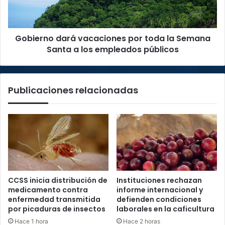
Semana
Santa
a
Gobierno dará vacaciones por toda la Semana
los
empleados
Santa a los empleados públicos
públicos
Publicaciones relacionadas
CCSS inicia distribución de
Instituciones rechazan
medicamento contra
informe internacional y
enfermedad transmitida
defienden condiciones
por picaduras de insectos
laborales en la caficultura
Hace 1 hora
Hace 2 horas