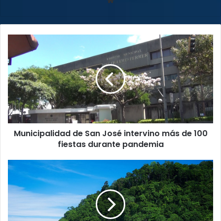
web
Municipalidad
de
San
José
intervino
más
de
100
fiestas
Municipalidad de San José intervino más de 100
durante
pandemia
fiestas durante pandemia
Gobierno
dará
vacaciones
por
toda
la