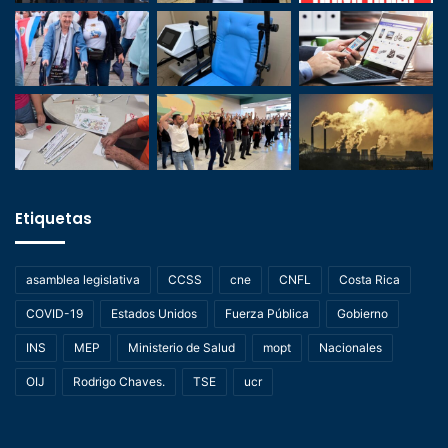
Etiquetas
asamblea legislativa
CCSS
cne
CNFL
Costa Rica
COVID-19
Estados Unidos
Fuerza Pública
Gobierno
INS
MEP
Ministerio de Salud
mopt
Nacionales
OIJ
Rodrigo Chaves.
TSE
ucr