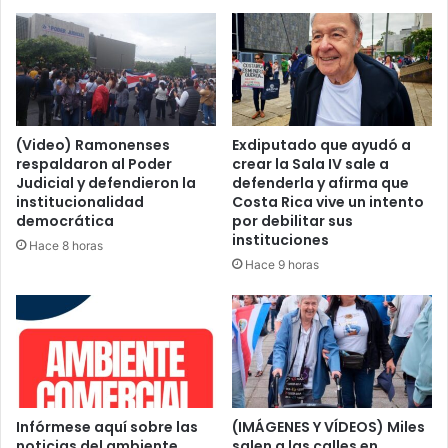
las
mujeres
(Video) Ramonenses
Exdiputado que ayudó a
respaldaron al Poder
crear la Sala IV sale a
Judicial y defendieron la
defenderla y afirma que
institucionalidad
Costa Rica vive un intento
democrática
por debilitar sus
instituciones
Hace 8 horas
Hace 9 horas
Infórmese aquí sobre las
(IMÁGENES Y VÍDEOS) Miles
noticias del ambiente
salen a las calles en