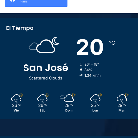
Fans
El Tiempo
20
℃
San José
26º - 18º
84%
1.34 km/h
Scattered Clouds
26
26
28
25
29
℃
℃
℃
℃
℃
Vie
Sáb
Dom
Lun
Mar