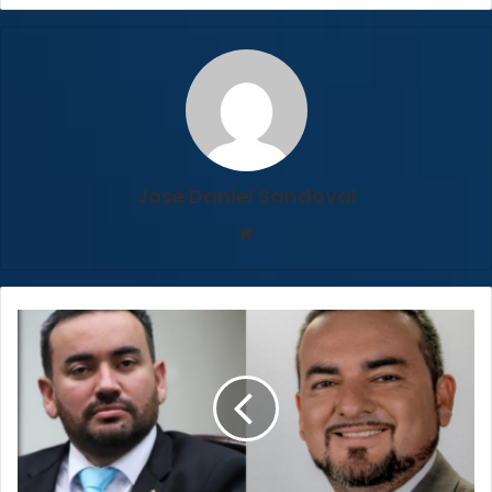
Jose Daniel Sandoval
Sitio
web
Hermanos
Prendas
inscriben
nuevo
partido
político