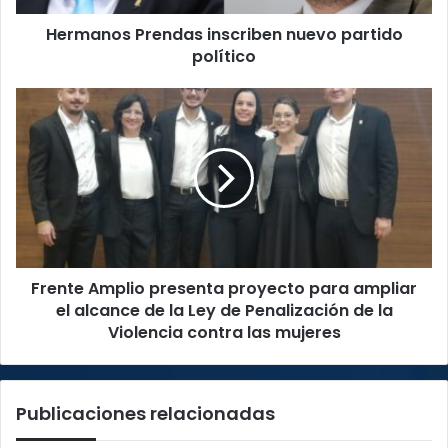
Hermanos Prendas inscriben nuevo partido
político
Frente
Amplio
presenta
proyecto
para
ampliar
el
alcance
de
Frente Amplio presenta proyecto para ampliar
la
Ley
el alcance de la Ley de Penalización de la
de
Violencia contra las mujeres
Penalización
de
la
Publicaciones relacionadas
Violencia
contra