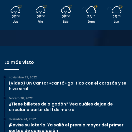
29
25
25
23
25
℃
℃
℃
℃
℃
Jue
Vie
Sáb
Dom
Lun
Lo más visto
noviembre 27, 2022
(Video) Un Cantor «cantó» gol tico con el corazón y se
hizo viral
febrero 26, 2022
¿Tiene billetes de algodón? Vea cuáles dejan de
circular a partir del 1 de marzo
diciembre 24, 2022
¡Revise su lotería! Ya salió el premio mayor del primer
sorteo de consolación