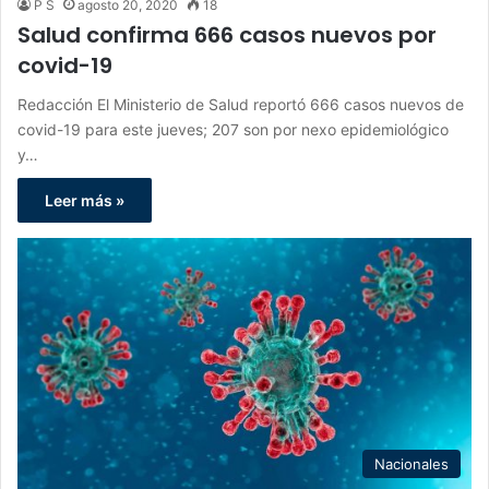
P S
agosto 20, 2020
18
Salud confirma 666 casos nuevos por
covid-19
Redacción El Ministerio de Salud reportó 666 casos nuevos de
covid-19 para este jueves; 207 son por nexo epidemiológico
y…
Leer más »
Nacionales