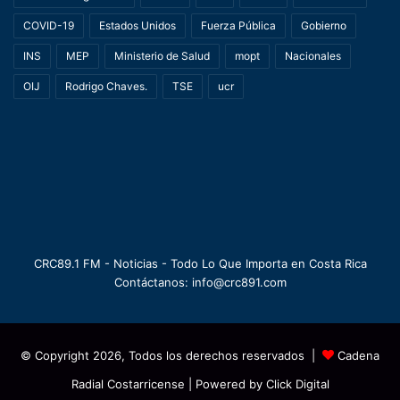
COVID-19
Estados Unidos
Fuerza Pública
Gobierno
INS
MEP
Ministerio de Salud
mopt
Nacionales
OIJ
Rodrigo Chaves.
TSE
ucr
CRC89.1 FM - Noticias - Todo Lo Que Importa en Costa Rica
Contáctanos: info@crc891.com
© Copyright 2026, Todos los derechos reservados |
Cadena
Radial Costarricense
| Powered by
Click Digital