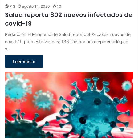
P S
agosto 14, 2020
10
Salud reporta 802 nuevos infectados de
covid-19
Redacción El Ministerio de Salud reportó 802 casos nuevos de
covid-19 para este viernes; 136 son por nexo epidemiológico
y…
Leer más »