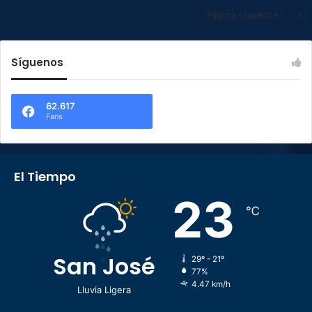
Página siguiente
Síguenos
62.617
Fans
El Tiempo
23
℃
San José
29º - 21º
77%
4.47 km/h
Lluvia Ligera