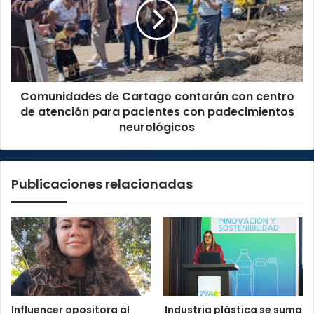
debajo
contarán
de
con
las
centro
expectativas
de
de
atención
Disney
para
Comunidades de Cartago contarán con centro
pacientes
con
de atención para pacientes con padecimientos
padecimientos
neurológicos
neurológicos
Publicaciones relacionadas
Influencer opositora al
Industria plástica se suma