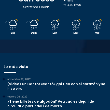
88%
4.92 km/h
Scattered Clouds
27
26
27
27
26
℃
℃
℃
℃
℃
Sáb
Dom
Lun
Mar
Mié
Lo más visto
noviembre 27, 2022
(Video) Un Cantor «cantó» gol tico con el corazón y se
hizo viral
febrero 26, 2022
¿Tiene billetes de algodón? Vea cuáles dejan de
circular a partir del 1 de marzo