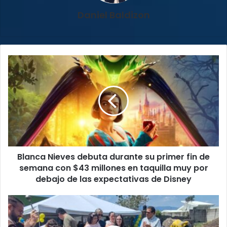
Daniel Baldizon
Blanca
Nieves
debuta
durante
su
primer
fin
de
semana
Blanca Nieves debuta durante su primer fin de
con
$43
semana con $43 millones en taquilla muy por
millones
debajo de las expectativas de Disney
en
taquilla
Comunidades
muy
de
por
Cartago