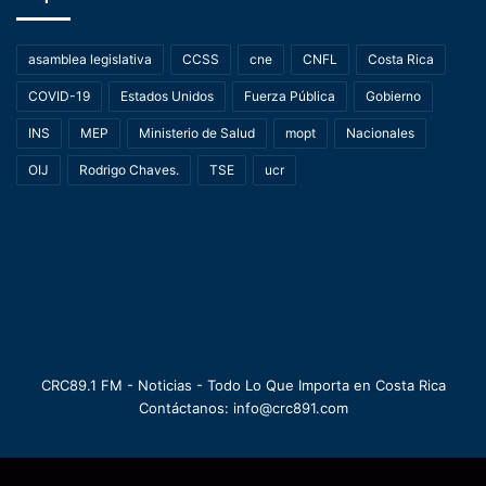
asamblea legislativa
CCSS
cne
CNFL
Costa Rica
COVID-19
Estados Unidos
Fuerza Pública
Gobierno
INS
MEP
Ministerio de Salud
mopt
Nacionales
OIJ
Rodrigo Chaves.
TSE
ucr
CRC89.1 FM - Noticias - Todo Lo Que Importa en Costa Rica
Contáctanos: info@crc891.com