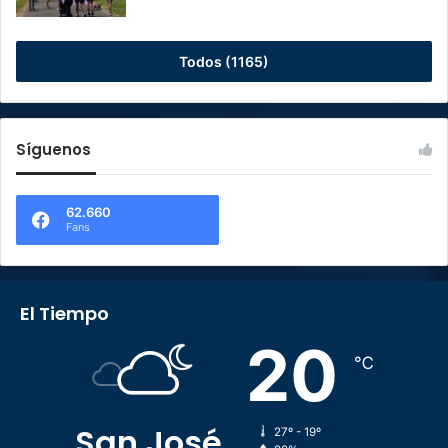
Todos (1165)
Síguenos
62.660
Fans
El Tiempo
20
℃
San José
27º - 19º