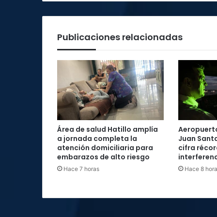
Publicaciones relacionadas
Área de salud Hatillo amplía
Aeropuerto
a jornada completa la
Juan Santa
atención domiciliaria para
cifra réco
embarazos de alto riesgo
interferenc
Hace 7 horas
Hace 8 hor