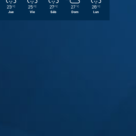
23
25
27
27
26
℃
℃
℃
℃
℃
Jue
Vie
Sáb
Dom
Lun