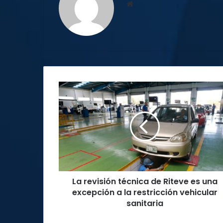
Sitio
web
La
revisión
técnica
de
Riteve
es
una
excepción
a
La revisión técnica de Riteve es una
la
restricción
excepción a la restricción vehicular
vehicular
sanitaria
sanitaria