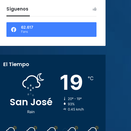
Síguenos
62.617
Fans
El Tiempo
19
℃
San José
20º - 19º
93%
0.45 km/h
Rain