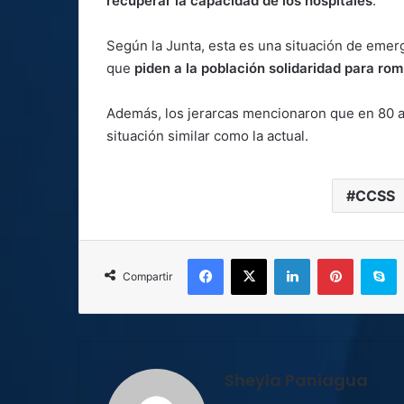
recuperar la capacidad de los hospitales
.
Según la Junta, esta es una situación de emer
que
piden a la población solidaridad para rom
Además, los jerarcas mencionaron que en 80 a
situación similar como la actual.
CCSS
Facebook
X
LinkedIn
Pinterest
S
Compartir
Sheyla Paniagua