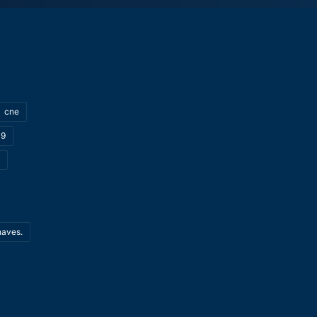
cne
19
haves.