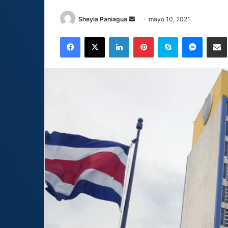
Send
Sheyla Paniagua
mayo 10, 2021
an
Facebook
X
LinkedIn
Pinterest
Skype
Messen
C
email