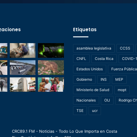
zaciones
Etiquetas
asamblea legislativa
CCSS
CNFL
Costa Rica
COVID-
Estados Unidos
Fuerza Pública
Gobierno
INS
MEP
Ministerio de Salud
mopt
Nacionales
OIJ
Rodrigo C
TSE
ucr
CRC89.1 FM - Noticias - Todo Lo Que Importa en Costa