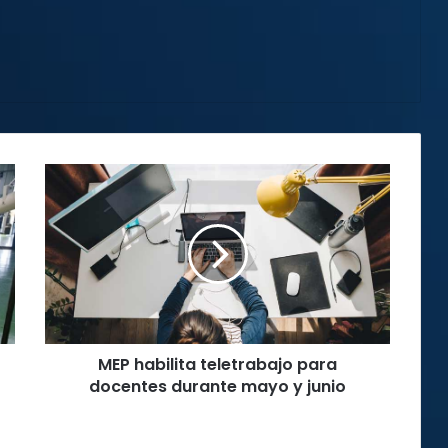
MEP
habilita
teletrabajo
para
docentes
durante
mayo
y
junio
MEP habilita teletrabajo para
docentes durante mayo y junio