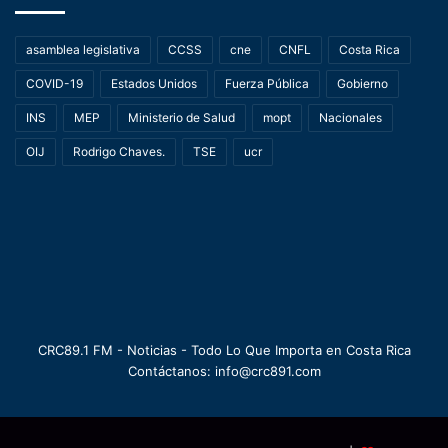
asamblea legislativa
CCSS
cne
CNFL
Costa Rica
COVID-19
Estados Unidos
Fuerza Pública
Gobierno
INS
MEP
Ministerio de Salud
mopt
Nacionales
OIJ
Rodrigo Chaves.
TSE
ucr
CRC89.1 FM - Noticias - Todo Lo Que Importa en Costa Rica
Contáctanos: info@crc891.com