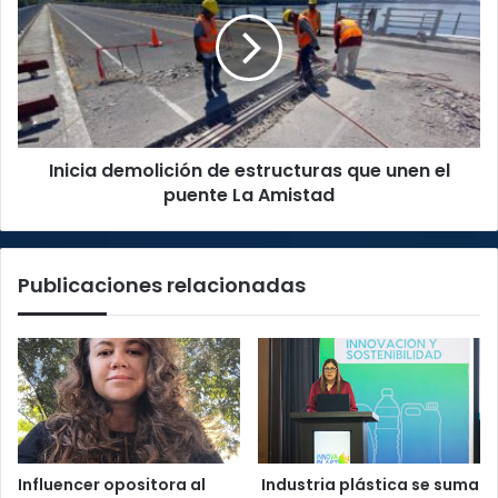
de
estructuras
que
unen
el
puente
La
Inicia demolición de estructuras que unen el
Amistad
puente La Amistad
Publicaciones relacionadas
Influencer opositora al
Industria plástica se suma