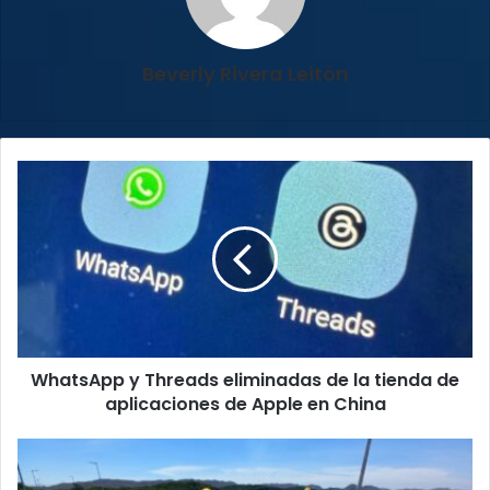
Beverly Rivera Leitón
WhatsApp
y
Threads
eliminadas
de
la
tienda
de
aplicaciones
WhatsApp y Threads eliminadas de la tienda de
de
Apple
aplicaciones de Apple en China
en
China
Inicia
demolición