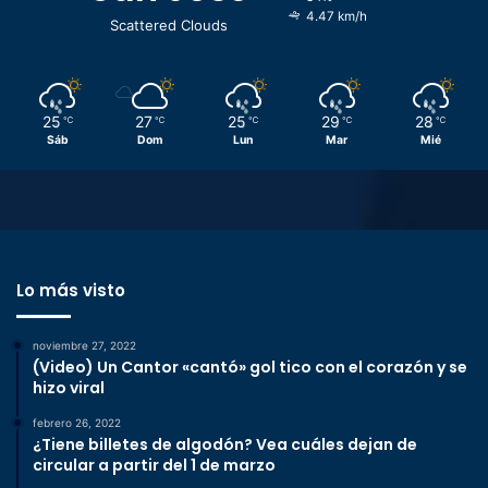
4.47 km/h
Scattered Clouds
25
27
25
29
28
℃
℃
℃
℃
℃
Sáb
Dom
Lun
Mar
Mié
Lo más visto
noviembre 27, 2022
(Video) Un Cantor «cantó» gol tico con el corazón y se
hizo viral
febrero 26, 2022
¿Tiene billetes de algodón? Vea cuáles dejan de
circular a partir del 1 de marzo