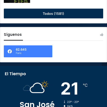
Todos (1581)
Síguenos
62.645
Fans
El Tiempo
21
℃
San José
23º - 20º
84%