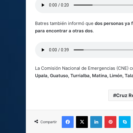
Batres también informó que
dos personas ya 
para encontrar a otras dos
.
La Comisión Nacional de Emergencias (CNE) 
Upala, Guatuso, Turrialba, Matina, Limón, Ta
Cruz R
Facebook
X
LinkedIn
Pinterest
S
Compartir