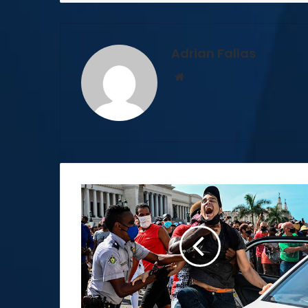
Adrian Fallas
Sitio
web
Costa
Rica
condena
violencia
contra
manifestantes
en
Cuba