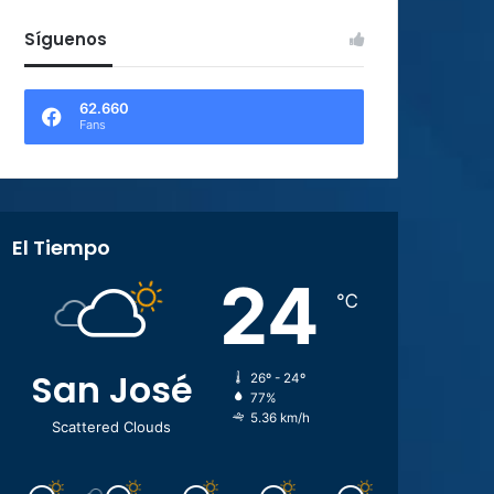
Síguenos
62.660
Fans
El Tiempo
24
℃
San José
26º - 24º
77%
5.36 km/h
Scattered Clouds