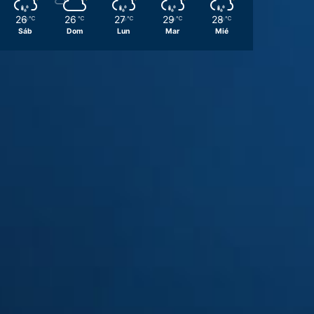
26
26
27
29
28
℃
℃
℃
℃
℃
Sáb
Dom
Lun
Mar
Mié