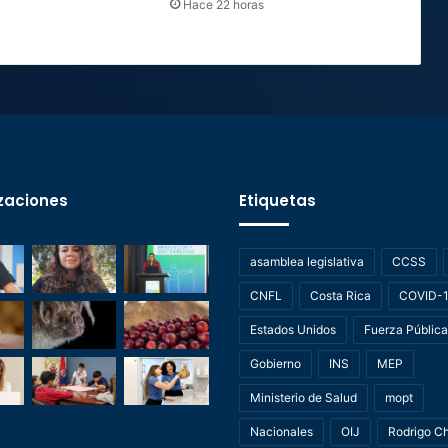
Hace 22 horas
zaciones
Etiquetas
asamblea legislativa
CCSS
CNFL
Costa Rica
COVID-
Estados Unidos
Fuerza Pública
Gobierno
INS
MEP
Ministerio de Salud
mopt
Nacionales
OIJ
Rodrigo C