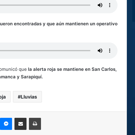
fueron encontradas y que aún mantienen un operativo
comunicó que
la alerta roja se mantiene en San Carlos,
lamanca y Sarapiquí.
oja
Lluvias
kype
Messenger
Compartir por correo electrónico
Imprimir