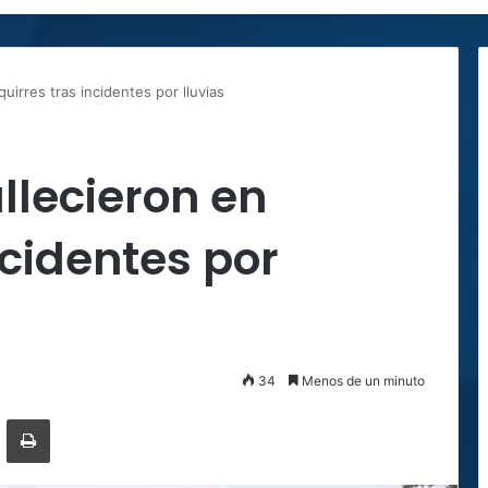
uirres tras incidentes por lluvias
llecieron en
ncidentes por
34
Menos de un minuto
ger
ompartir por correo electrónico
Imprimir