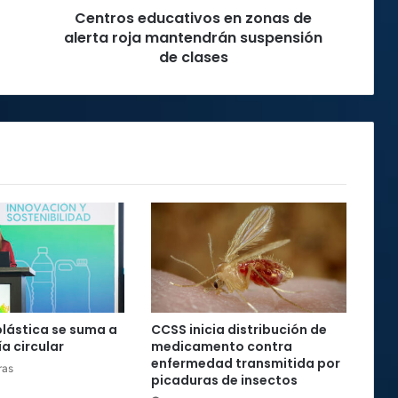
Centros educativos en zonas de
de
clases
alerta roja mantendrán suspensión
de clases
plástica se suma a
CCSS inicia distribución de
a circular
medicamento contra
enfermedad transmitida por
ras
picaduras de insectos