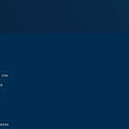
cne
19
haves.