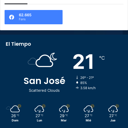
62.665
Fans
El Tiempo
21
℃
San José
26º - 21º
85%
3.58 km/h
Scattered Clouds
26
27
29
27
27
℃
℃
℃
℃
℃
Dom
Lun
Mar
Mié
Jue