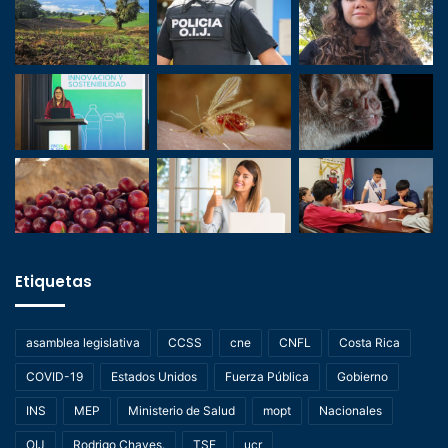
Etiquetas
asamblea legislativa
CCSS
cne
CNFL
Costa Rica
COVID-19
Estados Unidos
Fuerza Pública
Gobierno
INS
MEP
Ministerio de Salud
mopt
Nacionales
OIJ
Rodrigo Chaves.
TSE
ucr