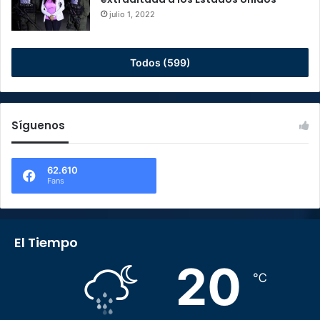
julio 1, 2022
Todos (599)
Síguenos
62.610
Fans
El Tiempo
20
℃