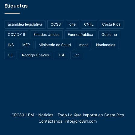
Etiquetas
asamblea legislativa
CCSS
cne
CNFL
Costa Rica
COVID-19
Estados Unidos
Fuerza Pública
Gobierno
INS
MEP
Ministerio de Salud
mopt
Nacionales
OIJ
Rodrigo Chaves.
TSE
ucr
CRC89.1 FM - Noticias - Todo Lo Que Importa en Costa Rica
Contáctanos: info@crc891.com