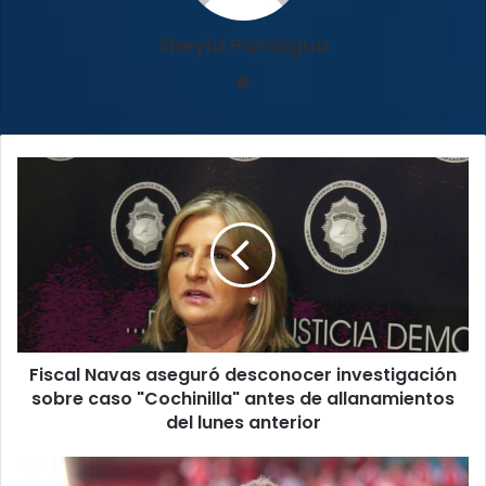
Sheyla Paniagua
Sitio
web
Fiscal
Navas
aseguró
desconocer
investigación
sobre
caso
"Cochinilla"
antes
Fiscal Navas aseguró desconocer investigación
de
allanamientos
sobre caso "Cochinilla" antes de allanamientos
del
del lunes anterior
lunes
anterior
Christian