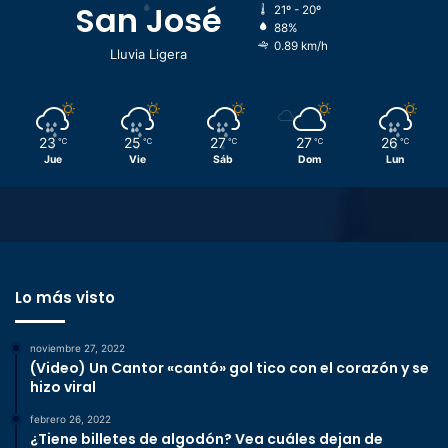
San José
21º - 20º
88%
0.89 km/h
Lluvia Ligera
23
25
27
27
26
℃
℃
℃
℃
℃
Jue
Vie
Sáb
Dom
Lun
Lo más visto
noviembre 27, 2022
(Video) Un Cantor «cantó» gol tico con el corazón y se
hizo viral
febrero 26, 2022
¿Tiene billetes de algodón? Vea cuáles dejan de