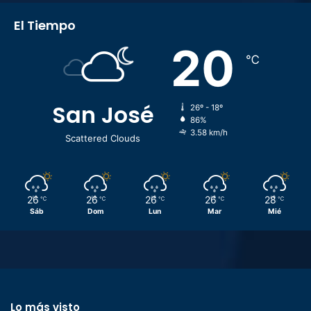
El Tiempo
20
℃
San José
26º - 18º
86%
3.58 km/h
Scattered Clouds
26
26
26
26
28
℃
℃
℃
℃
℃
Sáb
Dom
Lun
Mar
Mié
Lo más visto