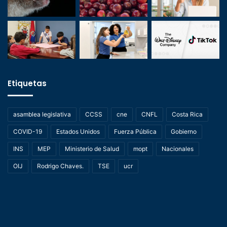
Etiquetas
asamblea legislativa
CCSS
cne
CNFL
Costa Rica
COVID-19
Estados Unidos
Fuerza Pública
Gobierno
INS
MEP
Ministerio de Salud
mopt
Nacionales
OIJ
Rodrigo Chaves.
TSE
ucr