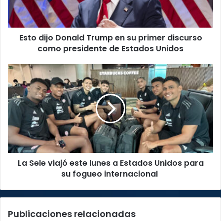
primer
discurso
como
Esto dijo Donald Trump en su primer discurso
presidente
de
como presidente de Estados Unidos
Estados
Unidos
La
Sele
viajó
este
lunes
a
Estados
Unidos
para
La Sele viajó este lunes a Estados Unidos para
su
fogueo
su fogueo internacional
internacional
Publicaciones relacionadas