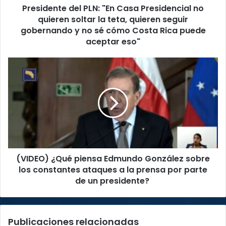
Presidente del PLN: "En Casa Presidencial no
la
teta,
quieren soltar la teta, quieren seguir
quieren
gobernando y no sé cómo Costa Rica puede
seguir
aceptar eso"
gobernando
y
(VIDEO)
no
¿Qué
sé
piensa
cómo
Edmundo
Costa
González
Rica
sobre
puede
los
aceptar
constantes
eso"
ataques
(VIDEO) ¿Qué piensa Edmundo González sobre
a
la
los constantes ataques a la prensa por parte
prensa
de un presidente?
por
parte
de
Publicaciones relacionadas
un