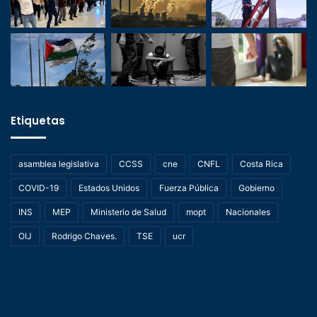
Etiquetas
asamblea legislativa
CCSS
cne
CNFL
Costa Rica
COVID-19
Estados Unidos
Fuerza Pública
Gobierno
INS
MEP
Ministerio de Salud
mopt
Nacionales
OIJ
Rodrigo Chaves.
TSE
ucr