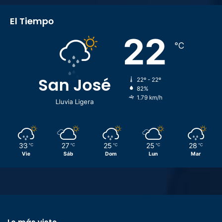
El Tiempo
22
℃
San José
22º - 22º
82%
1.79 km/h
Lluvia Ligera
33
27
25
25
28
℃
℃
℃
℃
℃
Vie
Sáb
Dom
Lun
Mar