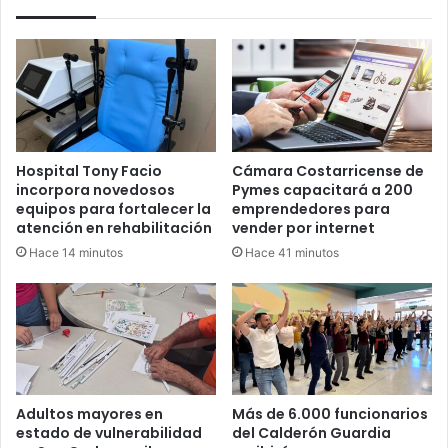
presidente?
Hospital Tony Facio
Cámara Costarricense de
incorpora novedosos
Pymes capacitará a 200
equipos para fortalecer la
emprendedores para
atención en rehabilitación
vender por internet
Hace 14 minutos
Hace 41 minutos
Adultos mayores en
Más de 6.000 funcionarios
estado de vulnerabilidad
del Calderón Guardia