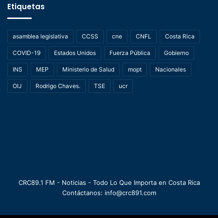
Etiquetas
asamblea legislativa
CCSS
cne
CNFL
Costa Rica
COVID-19
Estados Unidos
Fuerza Pública
Gobierno
INS
MEP
Ministerio de Salud
mopt
Nacionales
OIJ
Rodrigo Chaves.
TSE
ucr
CRC89.1 FM - Noticias - Todo Lo Que Importa en Costa Rica
Contáctanos: info@crc891.com