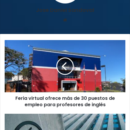
Jose Daniel Sandoval
Sitio
web
Feria
virtual
ofrece
más
de
30
puestos
de
empleo
Feria virtual ofrece más de 30 puestos de
para
profesores
empleo para profesores de inglés
de
inglés
Banco
Mundial
advierte