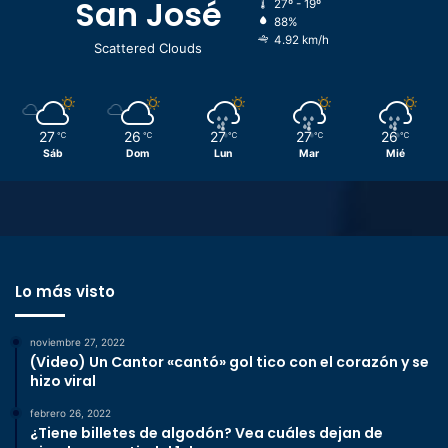
San José
27º - 19º
88%
4.92 km/h
Scattered Clouds
27
26
27
27
26
℃
℃
℃
℃
℃
Sáb
Dom
Lun
Mar
Mié
Lo más visto
noviembre 27, 2022
(Video) Un Cantor «cantó» gol tico con el corazón y se
hizo viral
febrero 26, 2022
¿Tiene billetes de algodón? Vea cuáles dejan de