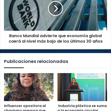
que
economía
global
caerá
al
nivel
Banco Mundial advierte que economía global
más
bajo
caerá al nivel más bajo de los últimos 30 años
de
los
últimos
Publicaciones relacionadas
30
años
Influencer opositora al
Industria plástica se suma
chavismo asegura que
a la economía circular