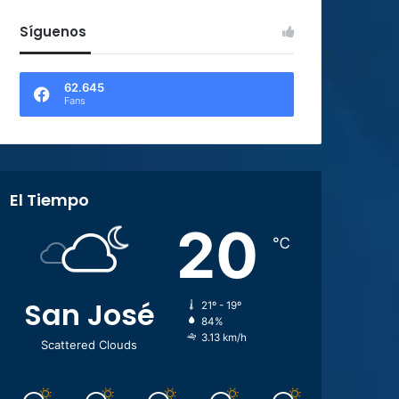
Síguenos
62.645
Fans
El Tiempo
20
℃
San José
21º - 19º
84%
3.13 km/h
Scattered Clouds