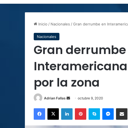
Inicio
/
Nacionales
/
Gran derrumbe en Interamerica
Nacionales
Gran derrumbe
Interamericana
por la zona
Send
Adrian Fallas
octubre 9, 2020
an
Facebook
X
LinkedIn
Pinterest
Skype
Messen
C
email