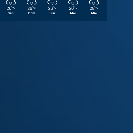
26
26
26
26
28
℃
℃
℃
℃
℃
Sáb
Dom
Lun
Mar
Mié