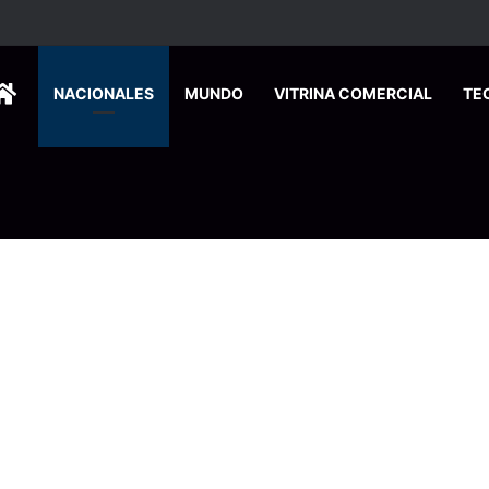
 se suma a la economía circular
HOME
NACIONALES
MUNDO
VITRINA COMERCIAL
TE