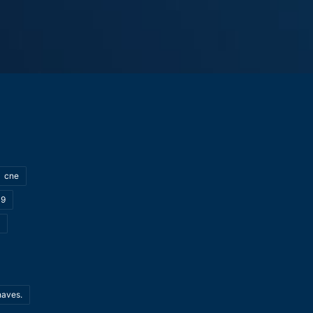
cne
19
haves.