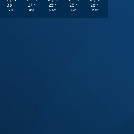
33
27
25
25
28
℃
℃
℃
℃
℃
Vie
Sáb
Dom
Lun
Mar