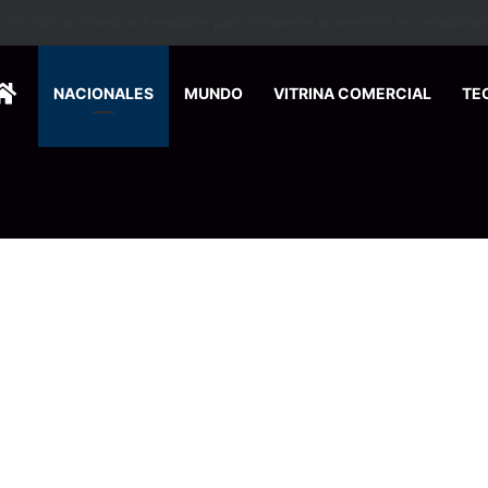
nse de Pymes capacitará a 200 emprendedores para vender por interne
HOME
NACIONALES
MUNDO
VITRINA COMERCIAL
TE