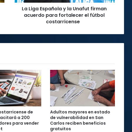
para
La Liga Española y la Unafut firman
fortalecer
el
acuerdo para fortalecer el fútbol
fútbol
costarricense
costarricense
starricense de
Adultos mayores en estado
acitará a 200
de vulnerabilidad en San
ores para vender
Carlos reciben beneficios
et
gratuitos