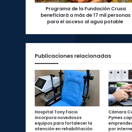
de
Programa de la Fundación Crusa
17
mil
beneficiará a más de 17 mil personas
personas
para el acceso al agua potable
para
el
acceso
al
agua
Publicaciones relacionadas
potable
Hospital Tony Facio
Cámara Co
incorpora novedosos
Pymes cap
equipos para fortalecer la
emprended
atención en rehabilitación
por intern