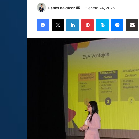
Send
Daniel Baldizon
enero 24, 2025
an
Facebook
X
LinkedIn
Pinterest
Skype
Messen
C
email