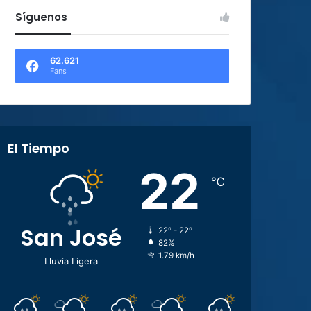
Síguenos
62.621
Fans
El Tiempo
22
℃
San José
22º - 22º
82%
1.79 km/h
Lluvia Ligera