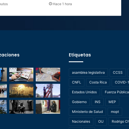
nutos
Hace 1 hora
zaciones
Etiquetas
asamblea legislativa
CCSS
CNFL
Costa Rica
COVID-
Estados Unidos
Fuerza Pública
Gobierno
INS
MEP
Ministerio de Salud
mopt
Nacionales
OIJ
Rodrigo C