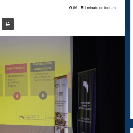
56
1 minuto de lectura
ger
ompartir por correo electrónico
Imprimir