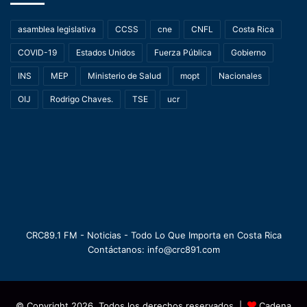
asamblea legislativa
CCSS
cne
CNFL
Costa Rica
COVID-19
Estados Unidos
Fuerza Pública
Gobierno
INS
MEP
Ministerio de Salud
mopt
Nacionales
OIJ
Rodrigo Chaves.
TSE
ucr
CRC89.1 FM - Noticias - Todo Lo Que Importa en Costa Rica
Contáctanos: info@crc891.com
© Copyright 2026, Todos los derechos reservados |
Cadena