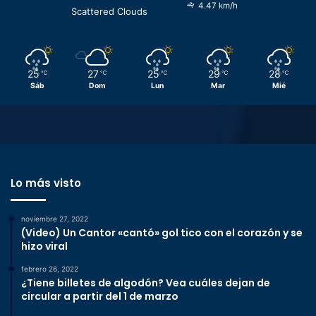
4.47 km/h
Scattered Clouds
25
27
25
29
28
℃
℃
℃
℃
℃
Sáb
Dom
Lun
Mar
Mié
Lo más visto
noviembre 27, 2022
(Video) Un Cantor «cantó» gol tico con el corazón y se
hizo viral
febrero 26, 2022
¿Tiene billetes de algodón? Vea cuáles dejan de
circular a partir del 1 de marzo