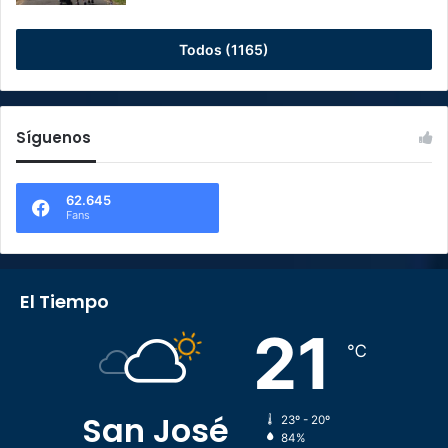
Todos (1165)
Síguenos
62.645
Fans
El Tiempo
21
℃
San José
23º - 20º
84%