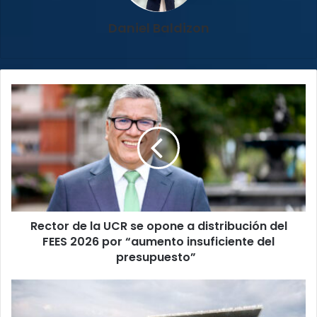
Daniel Baldizon
Rector
de
la
UCR
se
opone
a
distribución
del
Rector de la UCR se opone a distribución del
FEES
2026
FEES 2026 por “aumento insuficiente del
por
presupuesto”
“aumento
insuficiente
Clásico
del
Nacional:
presupuesto”
Saprissa