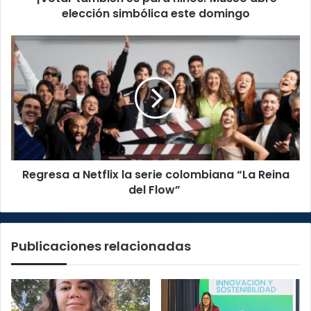
domingo
elección simbólica este domingo
Regresa
a
Netflix
la
serie
colombiana
“La
Reina
del
Regresa a Netflix la serie colombiana “La Reina
Flow”
del Flow”
Publicaciones relacionadas