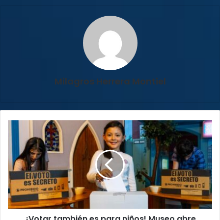
Milagros Herrera Montiel
¡Votar
también
es
para
niños!
Museo
abre
elección
simbólica
¡Votar también es para niños! Museo abre
este