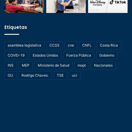
Etiquetas
asamblea legislativa
CCSS
cne
CNFL
Costa Rica
COVID-19
Estados Unidos
Fuerza Pública
Gobierno
INS
MEP
Ministerio de Salud
mopt
Nacionales
OIJ
Rodrigo Chaves.
TSE
ucr