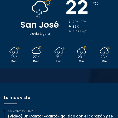
22
℃
San José
22º - 22º
85%
4.47 km/h
Lluvia Ligera
25
27
25
29
28
℃
℃
℃
℃
℃
Sáb
Dom
Lun
Mar
Mié
Lo más visto
noviembre 27, 2022
(Video) Un Cantor «cantó» gol tico con el corazón y se