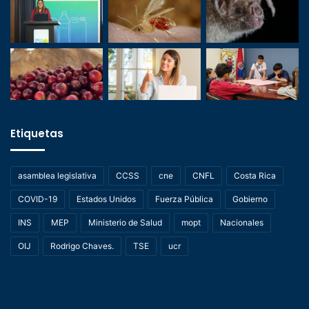
Etiquetas
asamblea legislativa
CCSS
cne
CNFL
Costa Rica
COVID-19
Estados Unidos
Fuerza Pública
Gobierno
INS
MEP
Ministerio de Salud
mopt
Nacionales
OIJ
Rodrigo Chaves.
TSE
ucr