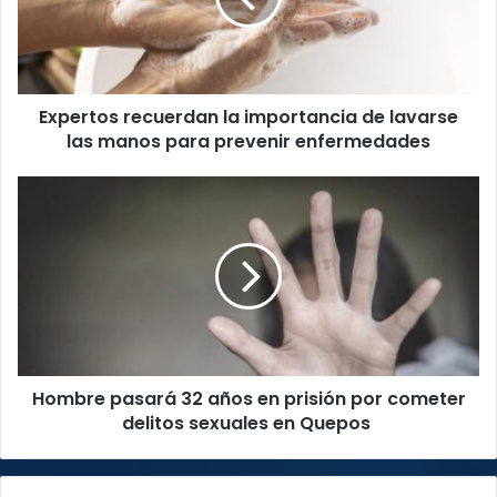
lavarse
las
manos
para
Expertos recuerdan la importancia de lavarse
prevenir
enfermedades
las manos para prevenir enfermedades
Hombre
pasará
32
años
en
prisión
por
cometer
delitos
Hombre pasará 32 años en prisión por cometer
sexuales
en
delitos sexuales en Quepos
Quepos