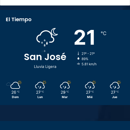
El Tiempo
21
℃
San José
21º - 21º
89%
5.81 km/h
Lluvia Ligera
26
27
29
27
27
℃
℃
℃
℃
℃
Dom
Lun
Mar
Mié
Jue