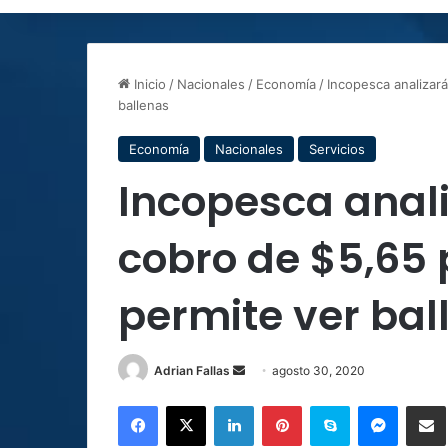
Inicio
/
Nacionales
/
Economía
/
Incopesca analizar
ballenas
Economía
Nacionales
Servicios
Incopesca anal
cobro de $5,65 
permite ver bal
Send
Adrian Fallas
agosto 30, 2020
an
Facebook
X
LinkedIn
Pinterest
Skype
Messen
C
email