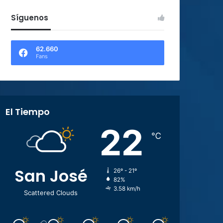
Síguenos
62.660
Fans
El Tiempo
22
℃
San José
26º - 21º
82%
3.58 km/h
Scattered Clouds