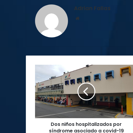
Adrian Fallas
Sitio
web
Dos
niños
hospitalizados
por
síndrome
asociado
a
covid-
19
Dos niños hospitalizados por
síndrome asociado a covid-19