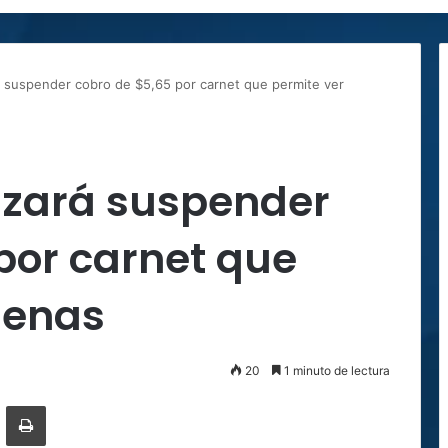
á suspender cobro de $5,65 por carnet que permite ver
izará suspender
por carnet que
lenas
20
1 minuto de lectura
ger
ompartir por correo electrónico
Imprimir