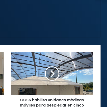
CCSS
habilita
unidades
médicas
móviles
para
desplegar
en
cinco
CCSS habilita unidades médicas
lugares
diferentes
móviles para desplegar en cinco