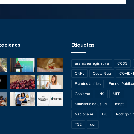
zaciones
Etiquetas
asamblea legislativa
CCSS
CNFL
Costa Rica
COVID-
Estados Unidos
Fuerza Pública
Gobierno
INS
MEP
Ministerio de Salud
mopt
Nacionales
OIJ
Rodrigo C
TSE
ucr