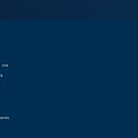
cne
19
haves.