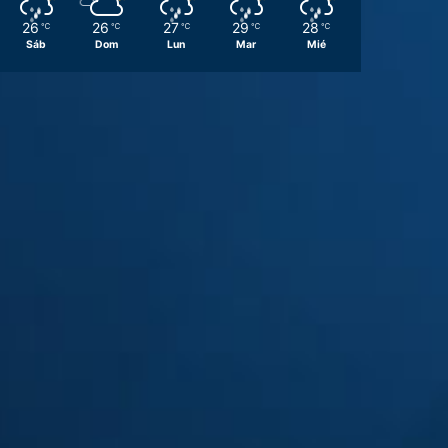
26
26
27
29
28
℃
℃
℃
℃
℃
Sáb
Dom
Lun
Mar
Mié