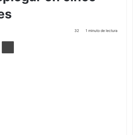
médicas móviles para desplegar en cinco lugares diferentes
nidades médicas
splegar en cinco
es
32
1 minuto de lectura
ger
ompartir por correo electrónico
Imprimir