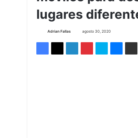
Inicio
/
Nacionales
/
Salud
/
CCSS habilita unidades 
Salud
CCSS habilita u
móviles para de
lugares diferent
Send
Adrian Fallas
agosto 30, 2020
an
Facebook
X
LinkedIn
Pinterest
Skype
Messen
C