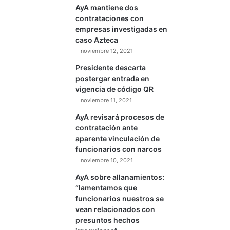
Por Adrian Fallas
Magistrada Nancy
Hernández es electa jueza
de la Corte Interamericana
de Derechos Humanos
noviembre 12, 2021
AyA mantiene dos
contrataciones con
empresas investigadas en
caso Azteca
noviembre 12, 2021
Presidente descarta