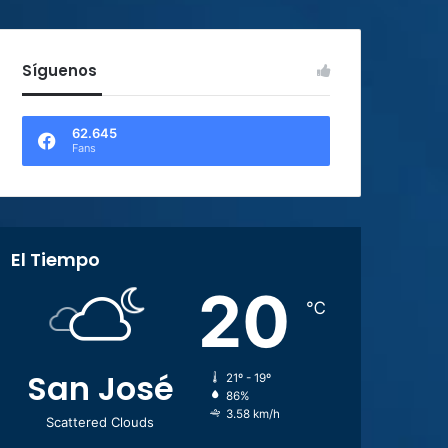
Síguenos
62.645
Fans
El Tiempo
20
℃
San José
21º - 19º
86%
3.58 km/h
Scattered Clouds