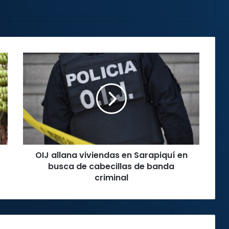
OIJ
allana
viviendas
en
Sarapiquí
en
busca
de
cabecillas
OIJ allana viviendas en Sarapiquí en
de
banda
busca de cabecillas de banda
criminal
criminal