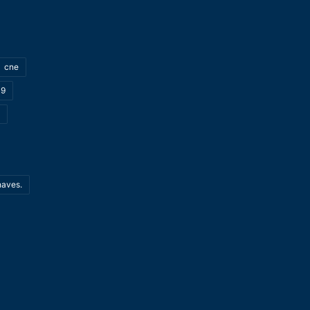
cne
19
haves.