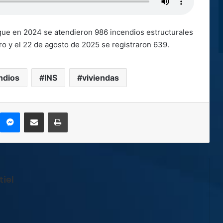
que en 2024 se atendieron 986 incendios estructurales
ero y el 22 de agosto de 2025 se registraron 639.
ndios
INS
viviendas
kype
Messenger
Compartir por correo electrónico
Imprimir
iel