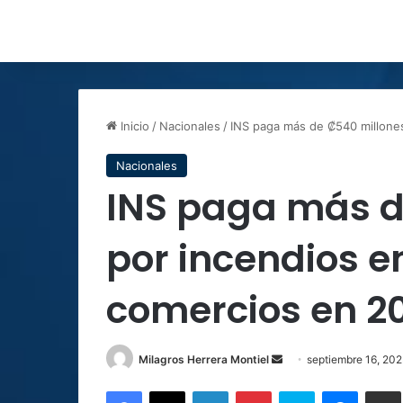
Inicio
/
Nacionales
/
INS paga más de ₡540 millone
Nacionales
INS paga más d
por incendios e
comercios en 2
Send
Milagros Herrera Montiel
septiembre 16, 20
an
Facebook
X
LinkedIn
Pinterest
Skype
Messen
C
email