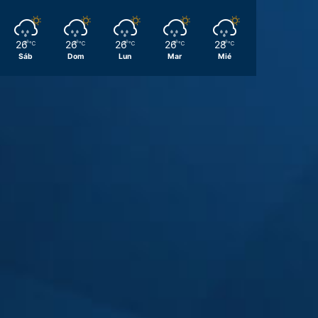
26
26
26
26
28
℃
℃
℃
℃
℃
Sáb
Dom
Lun
Mar
Mié