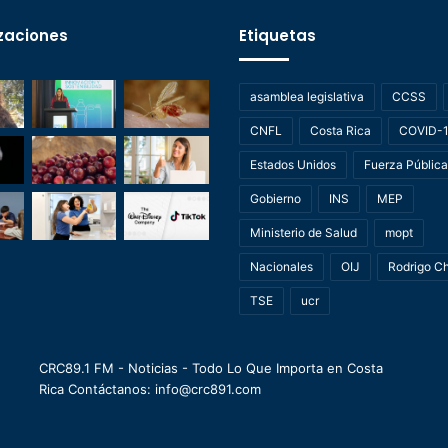
zaciones
Etiquetas
asamblea legislativa
CCSS
CNFL
Costa Rica
COVID-
Estados Unidos
Fuerza Pública
Gobierno
INS
MEP
Ministerio de Salud
mopt
Nacionales
OIJ
Rodrigo C
TSE
ucr
CRC89.1 FM - Noticias - Todo Lo Que Importa en Costa
Rica Contáctanos: info@crc891.com