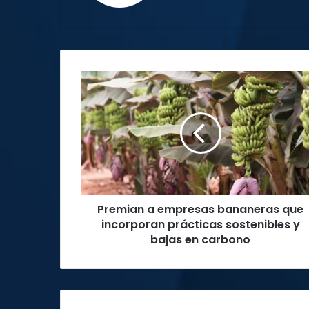
Premian
a
empresas
bananeras
que
incorporan
prácticas
sostenibles
y
Premian a empresas bananeras que
bajas
en
incorporan prácticas sostenibles y
carbono
bajas en carbono