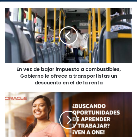
En
vez
de
bajar
impuesto
a
combustibles,
Gobierno
le
En vez de bajar impuesto a combustibles,
ofrece
a
Gobierno le ofrece a transportistas un
transportistas
descuento en el de la renta
un
descuento
¡Aproveche
en
2000
el
nuevas
de
vacantes
la
en
renta
programa
tecnológico!