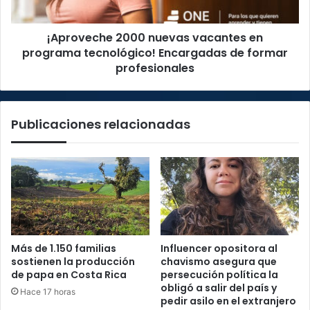
Encargadas
de
¡Aproveche 2000 nuevas vacantes en
formar
profesionales
programa tecnológico! Encargadas de formar
profesionales
Publicaciones relacionadas
Más de 1.150 familias
Influencer opositora al
sostienen la producción
chavismo asegura que
de papa en Costa Rica
persecución política la
obligó a salir del país y
Hace 17 horas
pedir asilo en el extranjero