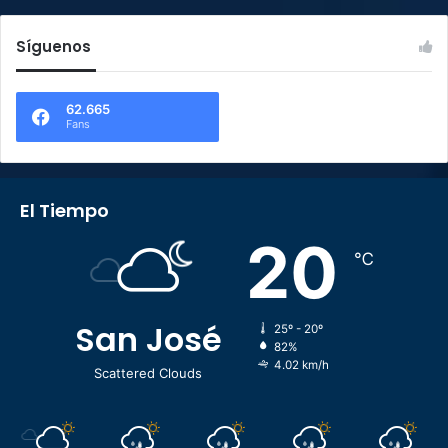
Síguenos
62.665
Fans
El Tiempo
20
℃
San José
25º - 20º
82%
4.02 km/h
Scattered Clouds