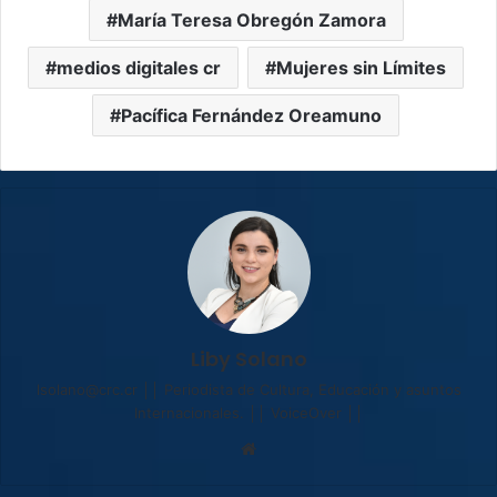
María Teresa Obregón Zamora
medios digitales cr
Mujeres sin Límites
Pacífica Fernández Oreamuno
Liby Solano
lsolano@crc.cr ││ Periodista de Cultura, Educación y asuntos
Internacionales. ││ VoiceOver ││
Sitio
web