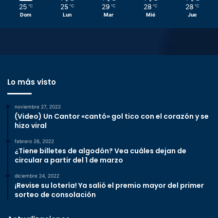
25
25
29
28
28
℃
℃
℃
℃
℃
Dom
Lun
Mar
Mié
Jue
Lo más visto
noviembre 27, 2022
(Video) Un Cantor «cantó» gol tico con el corazón y se
hizo viral
febrero 26, 2022
¿Tiene billetes de algodón? Vea cuáles dejan de
circular a partir del 1 de marzo
diciembre 24, 2022
¡Revise su lotería! Ya salió el premio mayor del primer
sorteo de consolación