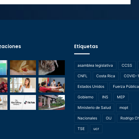
zaciones
Etiquetas
asamblea legislativa
CCSS
CNFL
Costa Rica
COVID-
Estados Unidos
Fuerza Pública
Gobierno
INS
MEP
Ministerio de Salud
mopt
Nacionales
OIJ
Rodrigo C
TSE
ucr