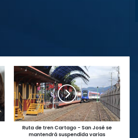
Ruta
de
tren
Cartago
-
San
José
se
mantendrá
Ruta de tren Cartago - San José se
suspendida
varias
mantendrá suspendida varias