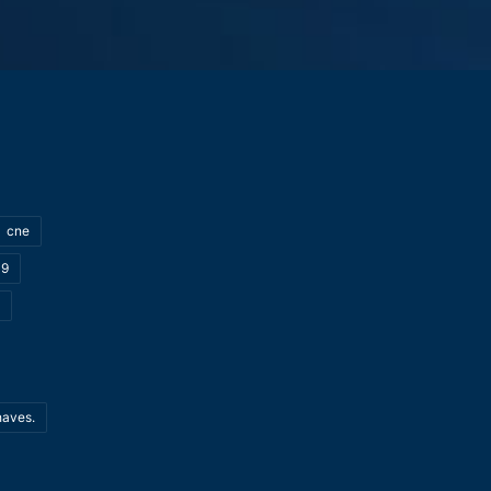
cne
19
haves.