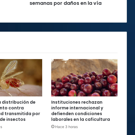
semanas
semanas por daños en la vía
por
daños
en
la
vía
a distribución de
Instituciones rechazan
to contra
informe internacional y
d transmitida por
defienden condiciones
de insectos
laborales en la caficultura
as
Hace 3 horas