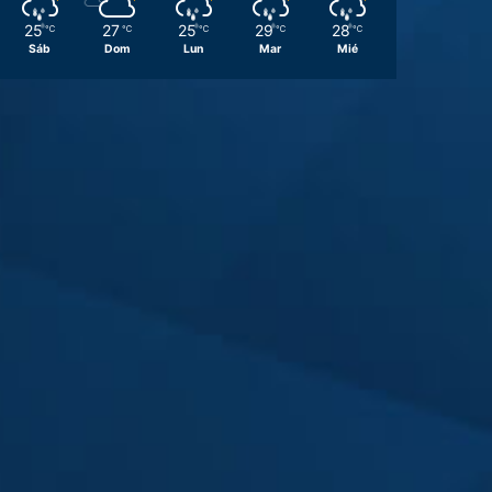
25
27
25
29
28
℃
℃
℃
℃
℃
Sáb
Dom
Lun
Mar
Mié