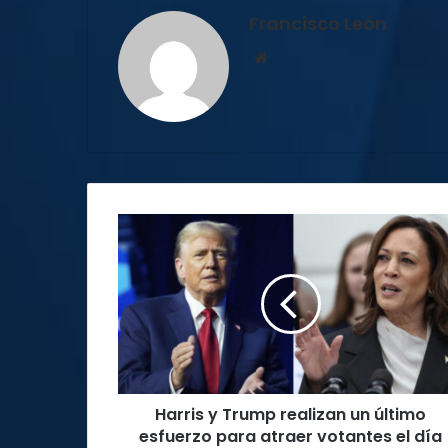
Francisco León
Sitio
web
Harris
y
Trump
realizan
un
último
esfuerzo
para
atraer
Harris y Trump realizan un último
votantes
el
esfuerzo para atraer votantes el día