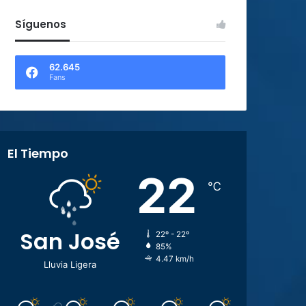
Síguenos
62.645
Fans
El Tiempo
22
℃
San José
22º - 22º
85%
4.47 km/h
Lluvia Ligera