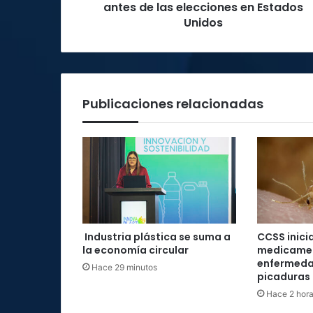
día
antes de las elecciones en Estados
antes
Unidos
de
las
elecciones
en
Estados
Publicaciones relacionadas
Unidos
Industria plástica se suma a
CCSS inici
la economía circular
medicamen
enfermeda
Hace 29 minutos
picaduras 
Hace 2 hor