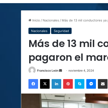
Inicio
/
Nacionales
/
Más de 13 mil conductores ya
Nacionales
Seguridad
Más de 13 mil c
pagaron el ma
Send
Francisco León
noviembre 4, 2024
an
Facebook
X
LinkedIn
Pinterest
Skype
Messen
C
email