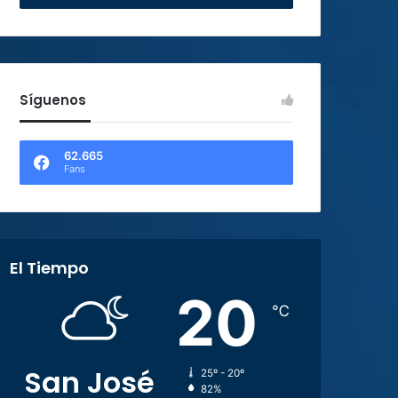
Síguenos
62.665
Fans
El Tiempo
20
℃
San José
25º - 20º
82%