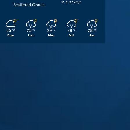
4.02 km/h
Scattered Clouds
25
25
29
28
28
℃
℃
℃
℃
℃
Dom
Lun
Mar
Mié
Jue