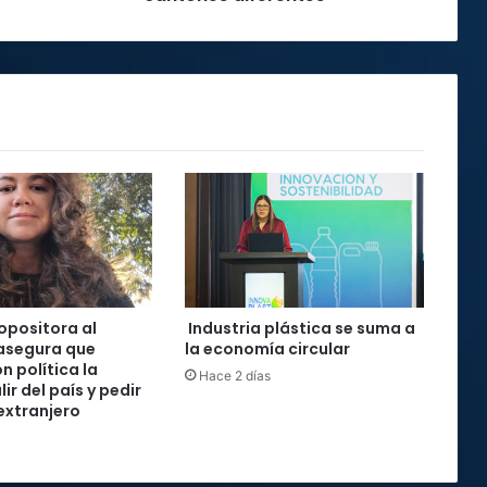
13
cantones
diferentes
 opositora al
Industria plástica se suma a
asegura que
la economía circular
n política la
Hace 2 días
lir del país y pedir
 extranjero