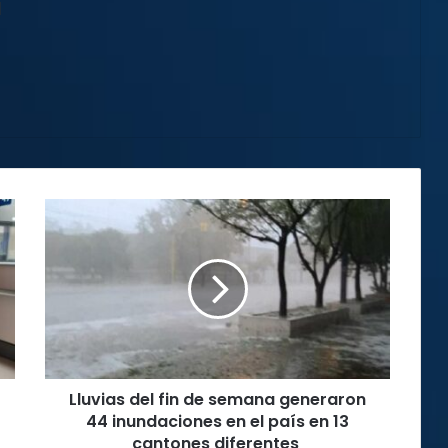
l
Lluvias
del
fin
de
semana
generaron
44
inundaciones
en
Lluvias del fin de semana generaron
el
país
44 inundaciones en el país en 13
en
cantones diferentes