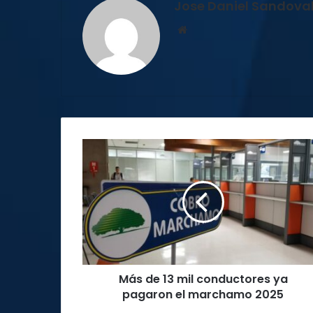
Jose Daniel Sandova
Sitio
web
Más
de
13
mil
conductores
ya
pagaron
el
marchamo
Más de 13 mil conductores ya
2025
pagaron el marchamo 2025