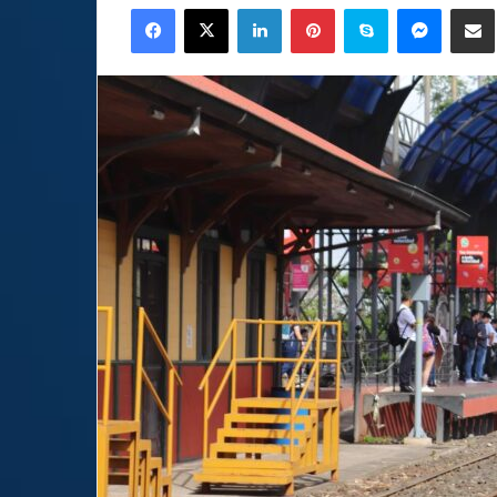
Facebook
X
LinkedIn
Pinterest
Skype
Messen
C
email