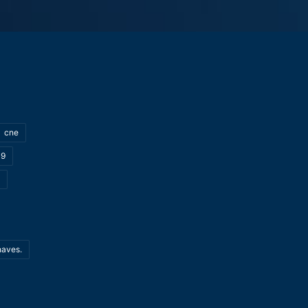
cne
19
haves.