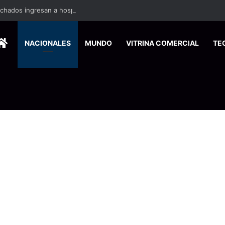
ados ingresan a hospital de Nicoya y matan a paciente a balazos
HOME
NACIONALES
MUNDO
VITRINA COMERCIAL
TE