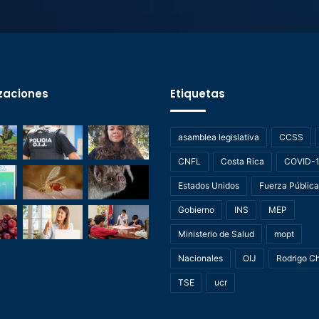
zaciones
Etiquetas
asamblea legislativa
CCSS
CNFL
Costa Rica
COVID-
Estados Unidos
Fuerza Pública
Gobierno
INS
MEP
Ministerio de Salud
mopt
Nacionales
OIJ
Rodrigo C
TSE
ucr