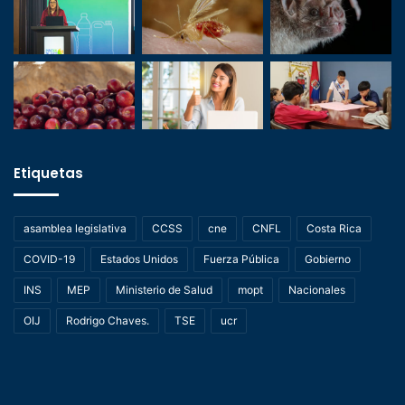
Etiquetas
asamblea legislativa
CCSS
cne
CNFL
Costa Rica
COVID-19
Estados Unidos
Fuerza Pública
Gobierno
INS
MEP
Ministerio de Salud
mopt
Nacionales
OIJ
Rodrigo Chaves.
TSE
ucr