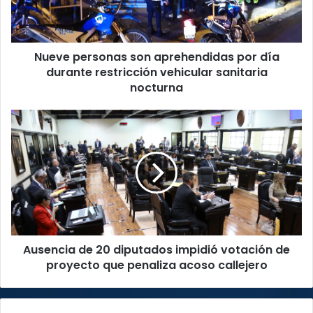
durante
restricción
vehicular
Nueve personas son aprehendidas por día
sanitaria
nocturna
durante restricción vehicular sanitaria
nocturna
Ausencia
de
20
diputados
impidió
votación
de
proyecto
que
Ausencia de 20 diputados impidió votación de
penaliza
acoso
proyecto que penaliza acoso callejero
callejero