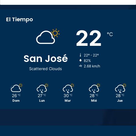
El Tiempo
22
℃
San José
22º - 22º
82%
2.68 km/h
Scattered Clouds
26
27
30
28
28
℃
℃
℃
℃
℃
Dom
Lun
Mar
Mié
Jue