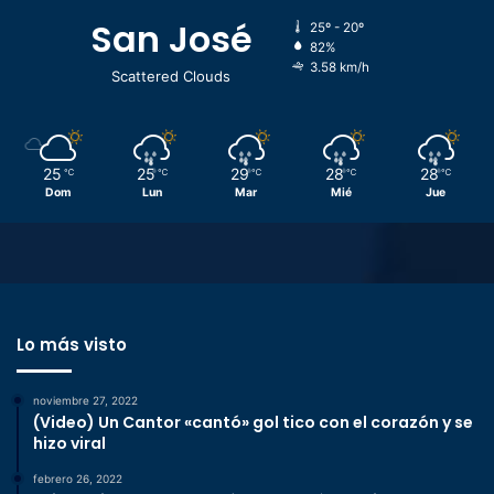
San José
25º - 20º
82%
3.58 km/h
Scattered Clouds
25
25
29
28
28
℃
℃
℃
℃
℃
Dom
Lun
Mar
Mié
Jue
Lo más visto
noviembre 27, 2022
(Video) Un Cantor «cantó» gol tico con el corazón y se
hizo viral
febrero 26, 2022