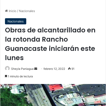
Inicio
/
Nacionales
Nacionales
Obras de alcantarillado en
la rotonda Rancho
Guanacaste iniciarán este
lunes
Send
Sheyla Paniagua
febrero 12, 2022
91
an
1 minuto de lectura
email