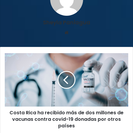
Sheyla Paniagua
Sitio
web
Costa
Rica
ha
recibido
más
de
dos
millones
de
Costa Rica ha recibido más de dos millones de
vacunas
contra
vacunas contra covid-19 donadas por otros
covid-
países
19