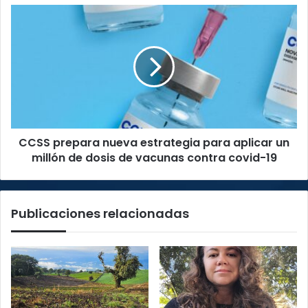
donadas
CCSS
por
prepara
otros
nueva
países
estrategia
para
aplicar
un
millón
de
CCSS prepara nueva estrategia para aplicar un
dosis
de
millón de dosis de vacunas contra covid-19
vacunas
contra
covid-
Publicaciones relacionadas
19