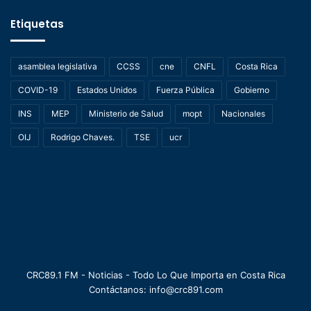
Etiquetas
asamblea legislativa
CCSS
cne
CNFL
Costa Rica
COVID-19
Estados Unidos
Fuerza Pública
Gobierno
INS
MEP
Ministerio de Salud
mopt
Nacionales
OIJ
Rodrigo Chaves.
TSE
ucr
CRC89.1 FM - Noticias - Todo Lo Que Importa en Costa Rica
Contáctanos: info@crc891.com