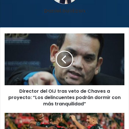
Daniel Baldizon
Director
del
OIJ
tras
veto
de
Chaves
a
proyecto:
Director del OIJ tras veto de Chaves a
“Los
delincuentes
proyecto: “Los delincuentes podrán dormir con
podrán
más tranquilidad”
dormir
con
¡A
más
la
tranquilidad”
final