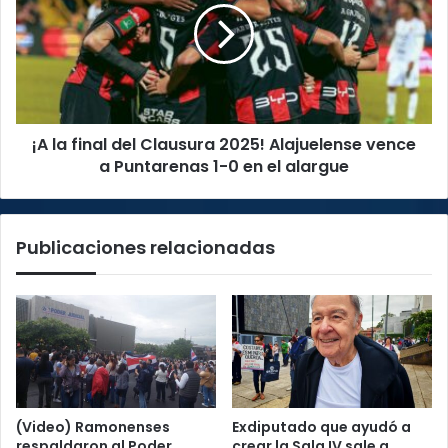
del
Clausura
2025!
Alajuelense
vence
a
¡A la final del Clausura 2025! Alajuelense vence
Puntarenas
1-
a Puntarenas 1-0 en el alargue
0
en
el
Publicaciones relacionadas
alargue
(Video) Ramonenses
Exdiputado que ayudó a
respaldaron al Poder
crear la Sala IV sale a