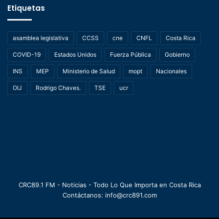
Etiquetas
asamblea legislativa
CCSS
cne
CNFL
Costa Rica
COVID-19
Estados Unidos
Fuerza Pública
Gobierno
INS
MEP
Ministerio de Salud
mopt
Nacionales
OIJ
Rodrigo Chaves.
TSE
ucr
CRC89.1 FM - Noticias - Todo Lo Que Importa en Costa Rica
Contáctanos: info@crc891.com