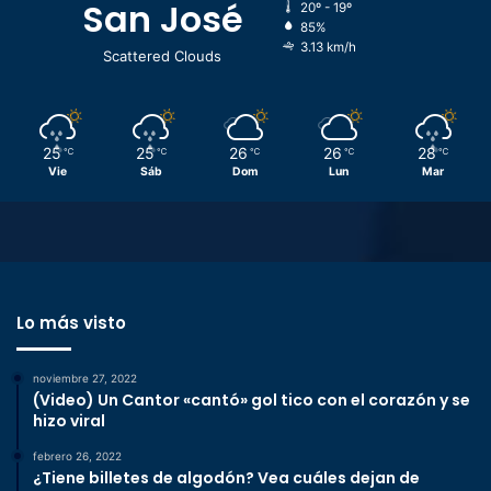
San José
20º - 19º
85%
3.13 km/h
Scattered Clouds
25
25
26
26
28
℃
℃
℃
℃
℃
Vie
Sáb
Dom
Lun
Mar
Lo más visto
noviembre 27, 2022
(Video) Un Cantor «cantó» gol tico con el corazón y se
hizo viral
febrero 26, 2022
¿Tiene billetes de algodón? Vea cuáles dejan de