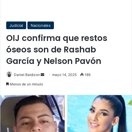
Judicial
Nacionales
OIJ confirma que restos
óseos son de Rashab
García y Nelson Pavón
Send
Daniel Baldizon
mayo 14, 2025
189
an
Menos de un minuto
email