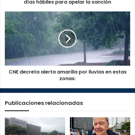
para
días hábiles para apelar la sanción
apelar
la
CNE
sanción
decreta
alerta
amarilla
por
lluvias
en
estas
zonas:
CNE decreta alerta amarilla por lluvias en estas
zonas:
Publicaciones relacionadas