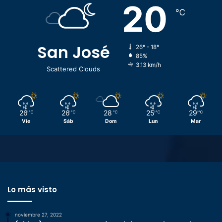
20
℃
San José
26º - 18º
85%
3.13 km/h
Scattered Clouds
26
26
28
25
29
℃
℃
℃
℃
℃
Vie
Sáb
Dom
Lun
Mar
Lo más visto
noviembre 27, 2022