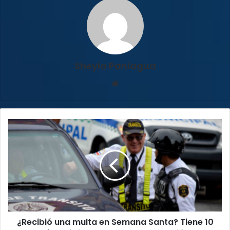
Sheyla Paniagua
Sitio
web
¿Recibió
una
multa
en
Semana
Santa?
Tiene
10
días
¿Recibió una multa en Semana Santa? Tiene 10
hábiles