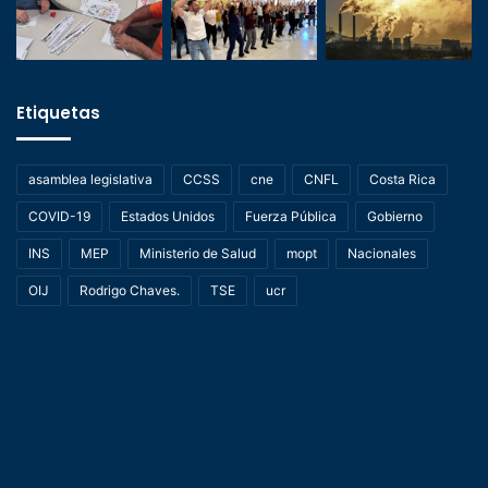
Etiquetas
asamblea legislativa
CCSS
cne
CNFL
Costa Rica
COVID-19
Estados Unidos
Fuerza Pública
Gobierno
INS
MEP
Ministerio de Salud
mopt
Nacionales
OIJ
Rodrigo Chaves.
TSE
ucr