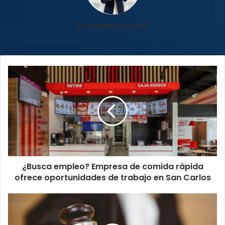
Daniel Baldizon
¿Busca
empleo?
Empresa
de
comida
rápida
ofrece
oportunidades
de
¿Busca empleo? Empresa de comida rápida
trabajo
en
ofrece oportunidades de trabajo en San Carlos
San
Carlos
Tribunal
impone
10