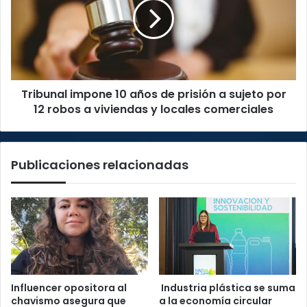
años
de
prisión
a
sujeto
por
Tribunal impone 10 años de prisión a sujeto por
12
robos
12 robos a viviendas y locales comerciales
a
viviendas
y
Publicaciones relacionadas
locales
comerciales
Influencer opositora al
Industria plástica se suma
chavismo asegura que
a la economía circular