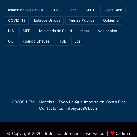
asamblea legislativa
CCSS
cne
CNFL
Costa Rica
COVID-19
Estados Unidos
Fuerza Pública
Gobierno
INS
MEP
Ministerio de Salud
mopt
Nacionales
OIJ
Rodrigo Chaves.
TSE
ucr
CRC89.1 FM - Noticias - Todo Lo Que Importa en Costa Rica
Contáctanos: info@crc891.com
© Copyright 2026, Todos los derechos reservados |
Cadena