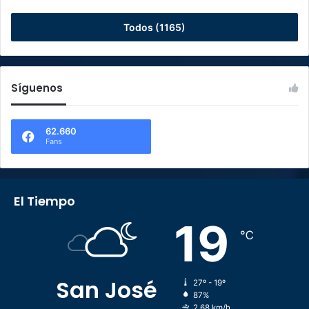
Todos (1165)
Síguenos
62.660
Fans
El Tiempo
19
℃
San José
27º - 19º
87%
2.68 km/h