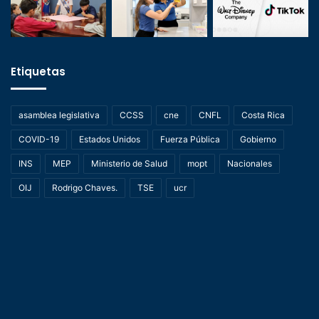
Etiquetas
asamblea legislativa
CCSS
cne
CNFL
Costa Rica
COVID-19
Estados Unidos
Fuerza Pública
Gobierno
INS
MEP
Ministerio de Salud
mopt
Nacionales
OIJ
Rodrigo Chaves.
TSE
ucr