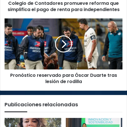
Colegio de Contadores promueve reforma que
de
renta
simplifica el pago de renta para independientes
para
independientes
Pronóstico
reservado
para
Óscar
Duarte
tras
lesión
de
rodilla
Pronóstico reservado para Óscar Duarte tras
lesión de rodilla
Publicaciones relacionadas