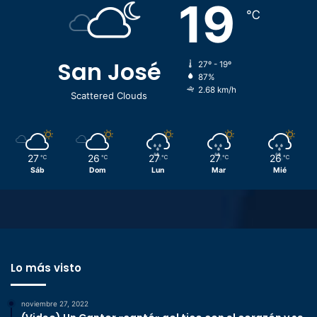
19
℃
San José
27º - 19º
87%
2.68 km/h
Scattered Clouds
27
26
27
27
26
℃
℃
℃
℃
℃
Sáb
Dom
Lun
Mar
Mié
Lo más visto
noviembre 27, 2022