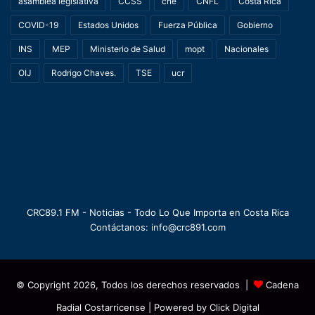
asamblea legislativa
CCSS
cne
CNFL
Costa Rica
COVID-19
Estados Unidos
Fuerza Pública
Gobierno
INS
MEP
Ministerio de Salud
mopt
Nacionales
OIJ
Rodrigo Chaves.
TSE
ucr
CRC89.1 FM - Noticias - Todo Lo Que Importa en Costa Rica
Contáctanos: info@crc891.com
© Copyright 2026, Todos los derechos reservados |
Cadena
Radial Costarricense
| Powered by
Click Digital