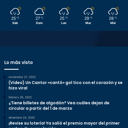
25
27
25
29
28
℃
℃
℃
℃
℃
Sáb
Dom
Lun
Mar
Mié
Lo más visto
noviembre 27, 2022
(Video) Un Cantor «cantó» gol tico con el corazón y se
hizo viral
febrero 26, 2022
¿Tiene billetes de algodón? Vea cuáles dejan de
circular a partir del 1 de marzo
diciembre 24, 2022
¡Revise su lotería! Ya salió el premio mayor del primer