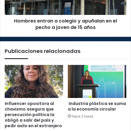
en
el
pecho
Hombres entran a colegio y apuñalan en el
a
joven
pecho a joven de 15 años
de
15
años
Publicaciones relacionadas
Influencer opositora al
Industria plástica se suma
chavismo asegura que
a la economía circular
persecución política la
Hace 2 horas
obligó a salir del país y
pedir asilo en el extranjero