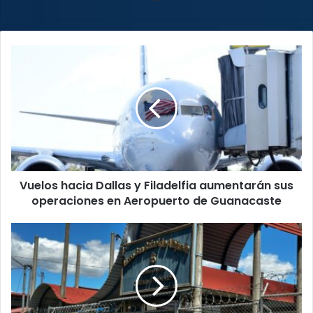
web
Vuelos
hacia
Dallas
y
Filadelfia
aumentarán
sus
operaciones
en
Vuelos hacia Dallas y Filadelfia aumentarán sus
Aeropuerto
de
operaciones en Aeropuerto de Guanacaste
Guanacaste
Hombres
entran
a
colegio
y
apuñalan