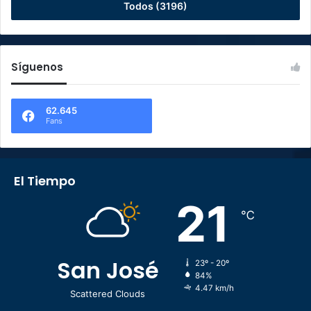
Todos (3196)
Síguenos
62.645
Fans
El Tiempo
21
℃
San José
23º - 20º
84%
4.47 km/h
Scattered Clouds