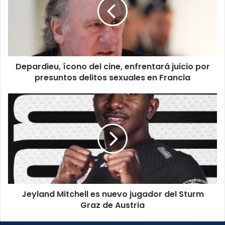
cine,
enfrentará
juicio
por
presuntos
delitos
Depardieu, ícono del cine, enfrentará juicio por
sexuales
en
presuntos delitos sexuales en Francia
Francia
Jeyland
Mitchell
es
nuevo
jugador
del
Sturm
Graz
de
Jeyland Mitchell es nuevo jugador del Sturm
Austria
Graz de Austria