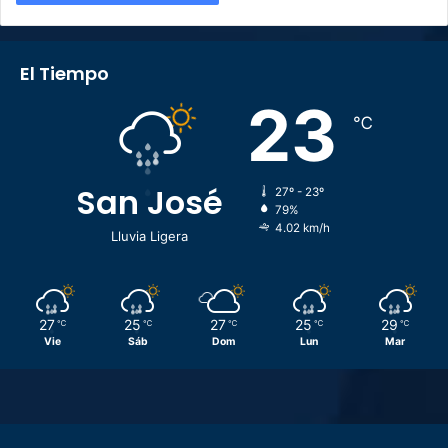
El Tiempo
23
℃
San José
27º - 23º
79%
4.02 km/h
Lluvia Ligera
27
25
27
25
29
℃
℃
℃
℃
℃
Vie
Sáb
Dom
Lun
Mar