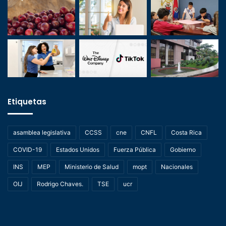
Etiquetas
asamblea legislativa
CCSS
cne
CNFL
Costa Rica
COVID-19
Estados Unidos
Fuerza Pública
Gobierno
INS
MEP
Ministerio de Salud
mopt
Nacionales
OIJ
Rodrigo Chaves.
TSE
ucr