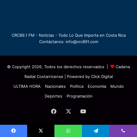
CRC89.1 FM - Noticias - Todo Lo Que Importa en Costa Rica
Contáctanos: info@crc891.com
© Copyright 2026, Todos los derechos reservados |
Cadena
Radial Costarricense
| Powered by
Click Digital
ULTIMA HORA
Nacionales
Política
Economía
Mundo
Deportes
Programación
Facebook
X
YouTube
Facebook
X
WhatsApp
Telegram
Viber