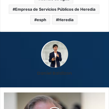
Empresa de Servicios Públicos de Heredia
esph
Heredia
Daniel Baldizon
Depardieu,
ícono
del