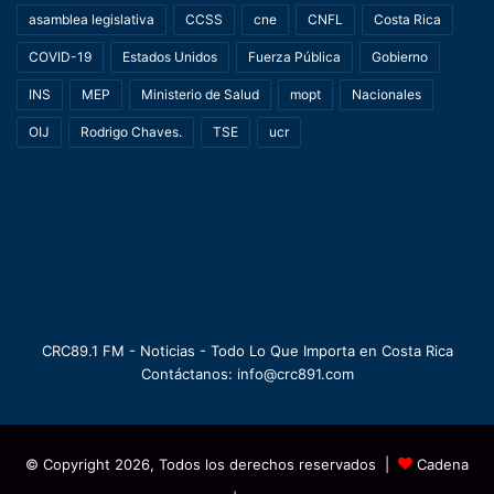
asamblea legislativa
CCSS
cne
CNFL
Costa Rica
COVID-19
Estados Unidos
Fuerza Pública
Gobierno
INS
MEP
Ministerio de Salud
mopt
Nacionales
OIJ
Rodrigo Chaves.
TSE
ucr
CRC89.1 FM - Noticias - Todo Lo Que Importa en Costa Rica
Contáctanos: info@crc891.com
© Copyright 2026, Todos los derechos reservados |
Cadena