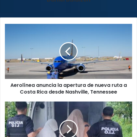
Aerolínea
anuncia
la
apertura
de
nueva
ruta
a
Costa
Aerolínea anuncia la apertura de nueva ruta a
Rica
desde
Costa Rica desde Nashville, Tennessee
Nashville,
Tennessee
Arrestan
a
dos
sospechosos
de
vender