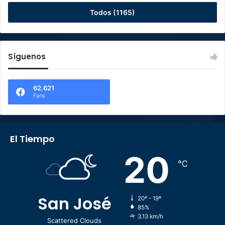
Todos (1165)
Síguenos
62.621
Fans
El Tiempo
20
℃
San José
20º - 19º
85%
3.13 km/h
Scattered Clouds