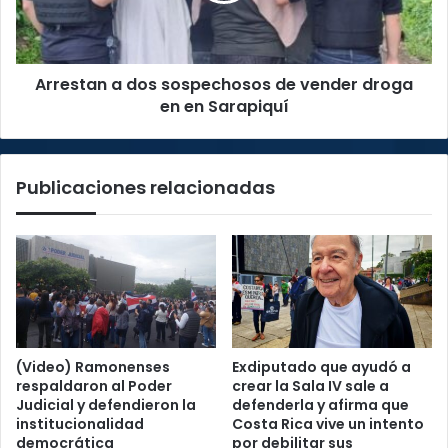
droga
en
en
Arrestan a dos sospechosos de vender droga
Sarapiquí
en en Sarapiquí
Publicaciones relacionadas
(Video) Ramonenses
Exdiputado que ayudó a
respaldaron al Poder
crear la Sala IV sale a
Judicial y defendieron la
defenderla y afirma que
institucionalidad
Costa Rica vive un intento
democrática
por debilitar sus