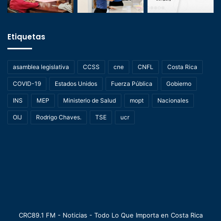
Etiquetas
asamblea legislativa
CCSS
cne
CNFL
Costa Rica
COVID-19
Estados Unidos
Fuerza Pública
Gobierno
INS
MEP
Ministerio de Salud
mopt
Nacionales
OIJ
Rodrigo Chaves.
TSE
ucr
CRC89.1 FM - Noticias - Todo Lo Que Importa en Costa Rica