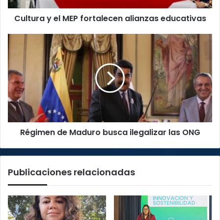
Cultura y el MEP fortalecen alianzas educativas
Régimen
de
Maduro
busca
ilegalizar
las
ONG
Régimen de Maduro busca ilegalizar las ONG
Publicaciones relacionadas