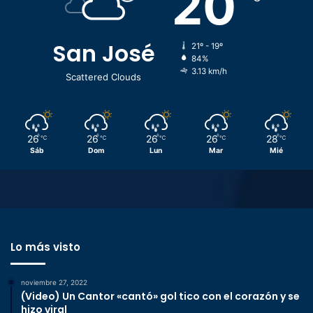
20
San José
21º - 19º
84%
3.13 km/h
Scattered Clouds
26
26
26
26
28
℃
℃
℃
℃
℃
Sáb
Dom
Lun
Mar
Mié
Lo más visto
noviembre 27, 2022
(Video) Un Cantor «cantó» gol tico con el corazón y se
hizo viral