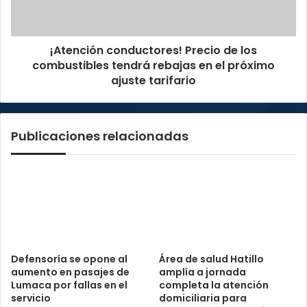
tendrá
rebajas
en
¡Atención conductores! Precio de los
el
próximo
combustibles tendrá rebajas en el próximo
ajuste
ajuste tarifario
tarifario
Publicaciones relacionadas
Defensoría se opone al
Área de salud Hatillo
aumento en pasajes de
amplía a jornada
Lumaca por fallas en el
completa la atención
servicio
domiciliaria para