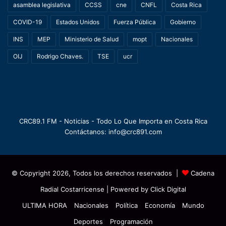
asamblea legislativa
CCSS
cne
CNFL
Costa Rica
COVID-19
Estados Unidos
Fuerza Pública
Gobierno
INS
MEP
Ministerio de Salud
mopt
Nacionales
OIJ
Rodrigo Chaves.
TSE
ucr
CRC89.1 FM - Noticias - Todo Lo Que Importa en Costa Rica
Contáctanos: info@crc891.com
© Copyright 2026, Todos los derechos reservados |
Cadena
Radial Costarricense
| Powered by
Click Digital
ULTIMA HORA
Nacionales
Política
Economía
Mundo
Deportes
Programación