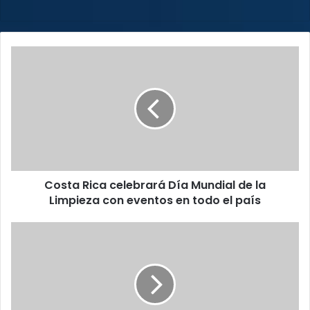
Costa
Rica
celebrará
Día
Mundial
de
la
Limpieza
con
Costa Rica celebrará Día Mundial de la
eventos
en
Limpieza con eventos en todo el país
todo
el
¡Atención
país
conductores!
Precio
de
los
combustibles