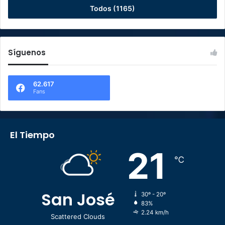
Todos (1165)
Síguenos
62.617
Fans
El Tiempo
21
℃
San José
30º - 20º
83%
2.24 km/h
Scattered Clouds