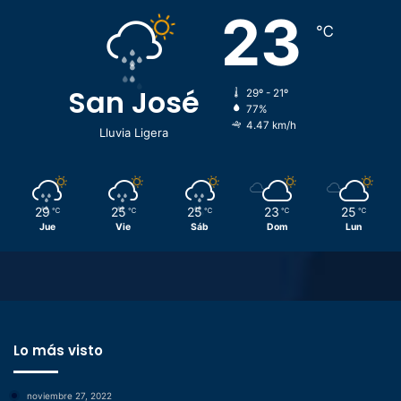
23
℃
San José
29º - 21º
77%
4.47 km/h
Lluvia Ligera
29
25
25
23
25
℃
℃
℃
℃
℃
Jue
Vie
Sáb
Dom
Lun
Lo más visto
noviembre 27, 2022