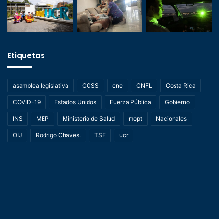
Etiquetas
asamblea legislativa
CCSS
cne
CNFL
Costa Rica
COVID-19
Estados Unidos
Fuerza Pública
Gobierno
INS
MEP
Ministerio de Salud
mopt
Nacionales
OIJ
Rodrigo Chaves.
TSE
ucr