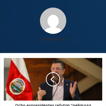
David Rivera
Ocho
expresidentes
refutan
“peligrosa
narrativa”
de
Chaves
Ocho expresidentes refutan “peligrosa