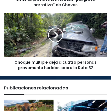
narrativa” de Chaves
Choque
múltiple
deja
a
cuatro
personas
gravemente
heridas
sobre
Choque múltiple deja a cuatro personas
la
Ruta
gravemente heridas sobre la Ruta 32
32
Publicaciones relacionadas