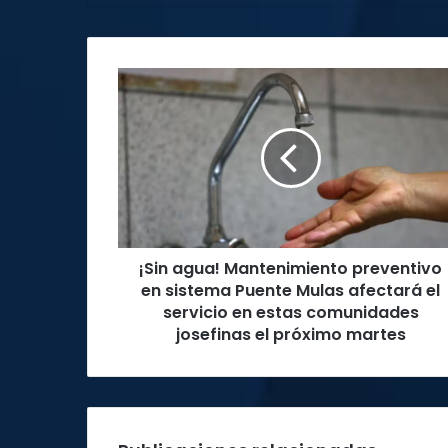
¡Sin
agua!
Mantenimiento
preventivo
en
sistema
Puente
Mulas
afectará
¡Sin agua! Mantenimiento preventivo
el
servicio
en sistema Puente Mulas afectará el
en
servicio en estas comunidades
estas
josefinas el próximo martes
comunidades
josefinas
el
próximo
martes