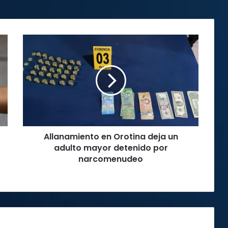
Allanamiento
en
Orotina
deja
un
adulto
mayor
detenido
por
Allanamiento en Orotina deja un
narcomenudeo
adulto mayor detenido por
narcomenudeo