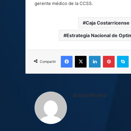
gerente médico de la CCSS.
Caja Costarricense
Estrategia Nacional de Opti
Facebook
X
LinkedIn
Pinterest
S
Compartir
David Rivera