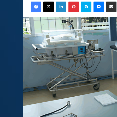
Facebook
X
LinkedIn
Pinterest
Skype
Messen
C
email