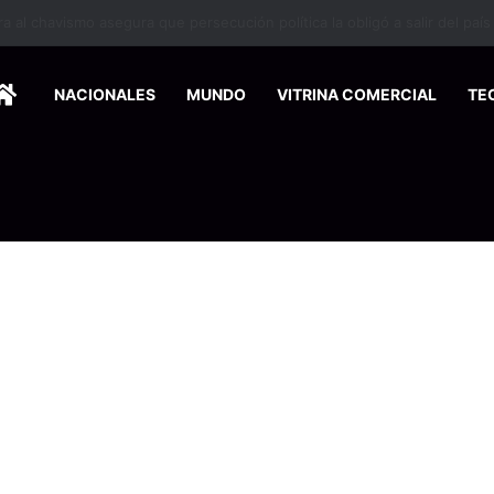
 se suma a la economía circular
HOME
NACIONALES
MUNDO
VITRINA COMERCIAL
TE