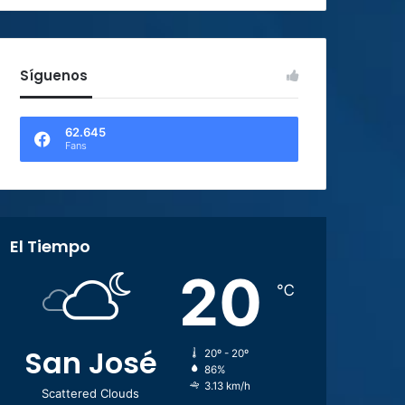
Síguenos
62.645
Fans
El Tiempo
20
℃
San José
20º - 20º
86%
3.13 km/h
Scattered Clouds