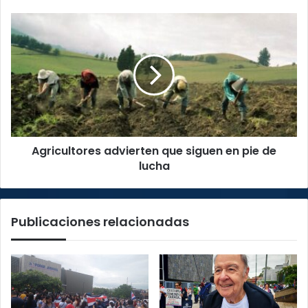
el
país
Agricultores
advierten
que
siguen
en
pie
de
lucha
Agricultores advierten que siguen en pie de
lucha
Publicaciones relacionadas