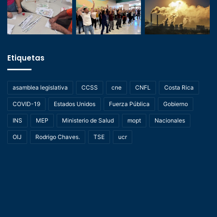
Etiquetas
asamblea legislativa
CCSS
cne
CNFL
Costa Rica
COVID-19
Estados Unidos
Fuerza Pública
Gobierno
INS
MEP
Ministerio de Salud
mopt
Nacionales
OIJ
Rodrigo Chaves.
TSE
ucr