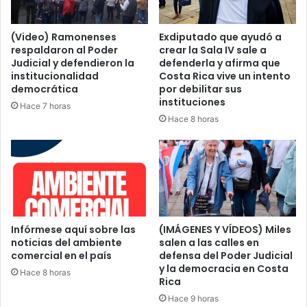
(Video) Ramonenses
Exdiputado que ayudó a
respaldaron al Poder
crear la Sala IV sale a
Judicial y defendieron la
defenderla y afirma que
institucionalidad
Costa Rica vive un intento
democrática
por debilitar sus
instituciones
Hace 7 horas
Hace 8 horas
Infórmese aquí sobre las
(IMÁGENES Y VÍDEOS) Miles
noticias del ambiente
salen a las calles en
comercial en el país
defensa del Poder Judicial
y la democracia en Costa
Hace 8 horas
Rica
Hace 9 horas