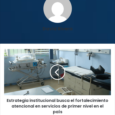
David Rivera
Estrategia
institucional
busca
el
fortalecimiento
atencional
en
servicios
de
Estrategia institucional busca el fortalecimiento
primer
nivel
atencional en servicios de primer nivel en el
en
país