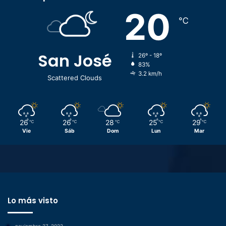
20
℃
San José
26º - 18º
83%
3.2 km/h
Scattered Clouds
26
26
28
25
29
℃
℃
℃
℃
℃
Vie
Sáb
Dom
Lun
Mar
Lo más visto