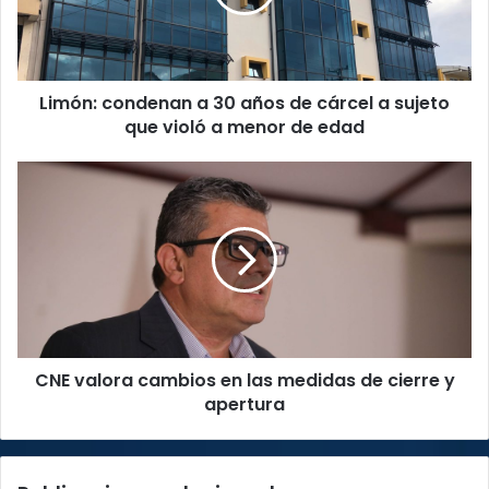
de
cárcel
a
sujeto
Limón: condenan a 30 años de cárcel a sujeto
que
violó
que violó a menor de edad
a
menor
CNE
de
valora
edad
cambios
en
las
medidas
de
cierre
y
CNE valora cambios en las medidas de cierre y
apertura
apertura