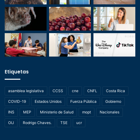
Etiquetas
asamblea legislativa
CCSS
cne
CNFL
Costa Rica
COVID-19
Estados Unidos
Fuerza Pública
Gobierno
INS
MEP
Ministerio de Salud
mopt
Nacionales
OIJ
Rodrigo Chaves.
TSE
ucr