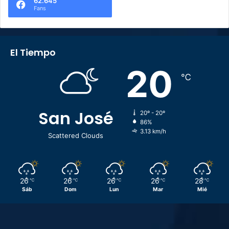
62.645
Fans
El Tiempo
20
℃
San José
20º - 20º
86%
3.13 km/h
Scattered Clouds
26
26
26
26
28
℃
℃
℃
℃
℃
Sáb
Dom
Lun
Mar
Mié