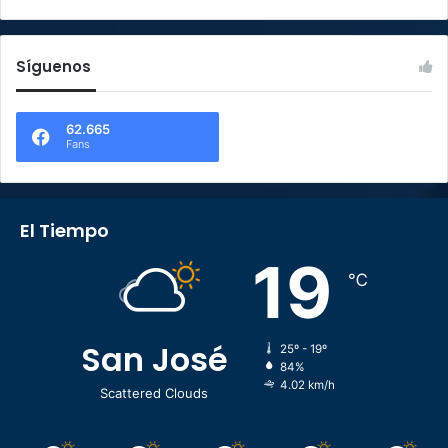
Síguenos
62.665
Fans
El Tiempo
19
℃
San José
25º - 19º
84%
4.02 km/h
Scattered Clouds