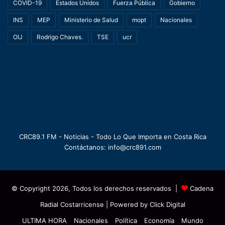
COVID-19
Estados Unidos
Fuerza Pública
Gobierno
INS
MEP
Ministerio de Salud
mopt
Nacionales
OIJ
Rodrigo Chaves.
TSE
ucr
CRC89.1 FM - Noticias - Todo Lo Que Importa en Costa Rica
Contáctanos: info@crc891.com
© Copyright 2026, Todos los derechos reservados |
Cadena
Radial Costarricense
| Powered by
Click Digital
ULTIMA HORA
Nacionales
Política
Economía
Mundo