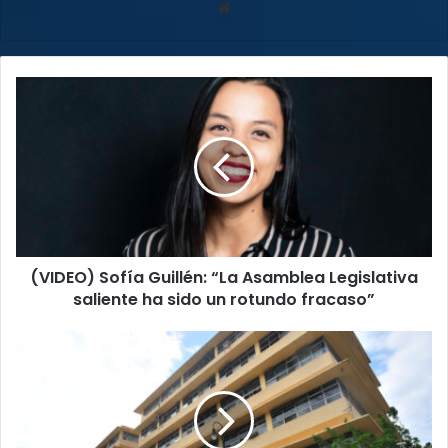
Sitio
web
(VIDEO)
Sofía
Guillén:
“La
Asamblea
Legislativa
saliente
ha
sido
(VIDEO) Sofía Guillén: “La Asamblea Legislativa
un
rotundo
saliente ha sido un rotundo fracaso”
fracaso”
Allanan
oficinas
del
INVU
por
aparente