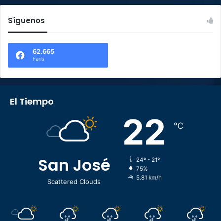
Síguenos
62.665
Fans
El Tiempo
22
℃
San José
24º - 21º
75%
5.81 km/h
Scattered Clouds