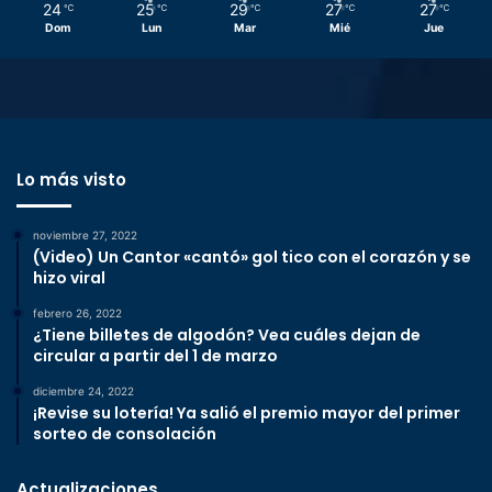
24
25
29
27
27
℃
℃
℃
℃
℃
Dom
Lun
Mar
Mié
Jue
Lo más visto
noviembre 27, 2022
(Video) Un Cantor «cantó» gol tico con el corazón y se
hizo viral
febrero 26, 2022
¿Tiene billetes de algodón? Vea cuáles dejan de
circular a partir del 1 de marzo
diciembre 24, 2022
¡Revise su lotería! Ya salió el premio mayor del primer
sorteo de consolación
Actualizaciones