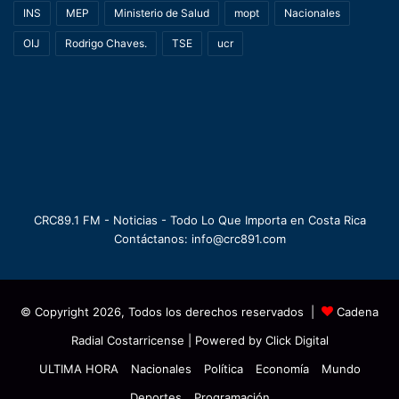
INS
MEP
Ministerio de Salud
mopt
Nacionales
OIJ
Rodrigo Chaves.
TSE
ucr
CRC89.1 FM - Noticias - Todo Lo Que Importa en Costa Rica
Contáctanos: info@crc891.com
© Copyright 2026, Todos los derechos reservados |
Cadena
Radial Costarricense
| Powered by
Click Digital
ULTIMA HORA
Nacionales
Política
Economía
Mundo
Deportes
Programación