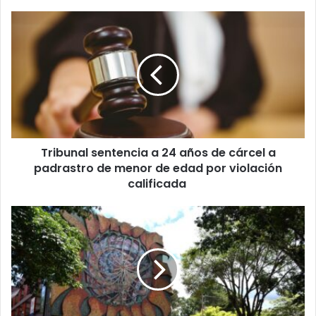
Tribunal
sentencia
a
24
años
de
cárcel
a
padrastro
Tribunal sentencia a 24 años de cárcel a
de
menor
padrastro de menor de edad por violación
de
calificada
edad
por
¡UCR
violación
se
calificada
sacude!
Consejo
Universitario
lanza
plan
contra