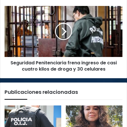
municipalidades
Seguridad
Penitenciaria
frena
ingreso
de
casi
cuatro
kilos
de
Seguridad Penitenciaria frena ingreso de casi
droga
y
cuatro kilos de droga y 30 celulares
30
celulares
Publicaciones relacionadas