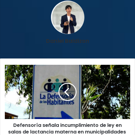
Daniel Baldizon
Defensoría
señala
incumplimiento
de
ley
en
salas
de
lactancia
Defensoría señala incumplimiento de ley en
materna
en
salas de lactancia materna en municipalidades