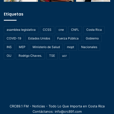
Etiquetas
asamblea legislativa
CCSS
cne
CNFL
Costa Rica
COVID-19
Estados Unidos
Fuerza Pública
Gobierno
INS
MEP
Ministerio de Salud
mopt
Nacionales
OIJ
Rodrigo Chaves.
TSE
ucr
CRC89.1 FM - Noticias - Todo Lo Que Importa en Costa Rica
Contáctanos: info@crc891.com