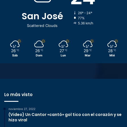
San José
26º - 24º
77%
5.36 km/h
Scattered Clouds
26
26
27
29
28
℃
℃
℃
℃
℃
Sáb
Dom
Lun
Mar
Mié
Lo más visto
noviembre 27, 2022
(Video) Un Cantor «cantó» gol tico con el corazón y se
hizo viral