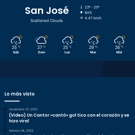
San José
23º - 20º
84%
4.47 km/h
Scattered Clouds
25
27
25
29
28
℃
℃
℃
℃
℃
Sáb
Dom
Lun
Mar
Mié
Lo más visto
noviembre 27, 2022
(Video) Un Cantor «cantó» gol tico con el corazón y se
hizo viral
febrero 26, 2022