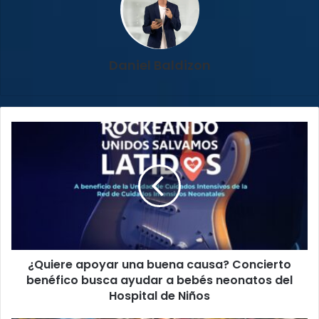
Daniel Baldizon
¿Quiere
apoyar
una
buena
causa?
Concierto
benéfico
busca
ayudar
¿Quiere apoyar una buena causa? Concierto
a
bebés
benéfico busca ayudar a bebés neonatos del
neonatos
Hospital de Niños
del