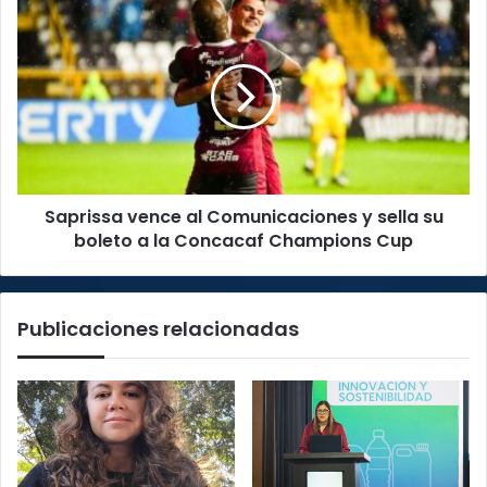
Hospital
Saprissa
de
vence
Niños
al
Comunicaciones
y
sella
su
boleto
a
Saprissa vence al Comunicaciones y sella su
la
Concacaf
boleto a la Concacaf Champions Cup
Champions
Cup
Publicaciones relacionadas