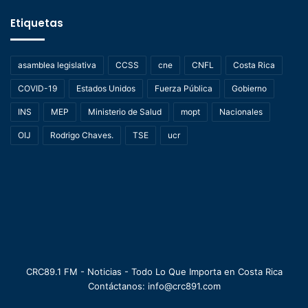
Etiquetas
asamblea legislativa
CCSS
cne
CNFL
Costa Rica
COVID-19
Estados Unidos
Fuerza Pública
Gobierno
INS
MEP
Ministerio de Salud
mopt
Nacionales
OIJ
Rodrigo Chaves.
TSE
ucr
CRC89.1 FM - Noticias - Todo Lo Que Importa en Costa Rica
Contáctanos: info@crc891.com