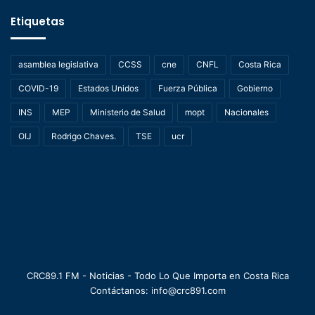
Etiquetas
asamblea legislativa
CCSS
cne
CNFL
Costa Rica
COVID-19
Estados Unidos
Fuerza Pública
Gobierno
INS
MEP
Ministerio de Salud
mopt
Nacionales
OIJ
Rodrigo Chaves.
TSE
ucr
CRC89.1 FM - Noticias - Todo Lo Que Importa en Costa Rica
Contáctanos: info@crc891.com