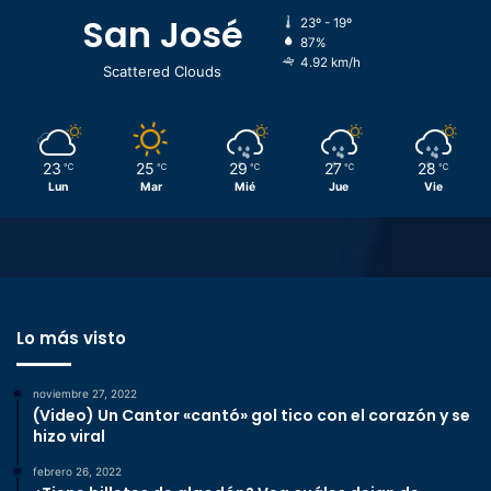
San José
23º - 19º
87%
4.92 km/h
Scattered Clouds
23
25
29
27
28
℃
℃
℃
℃
℃
Lun
Mar
Mié
Jue
Vie
Lo más visto
noviembre 27, 2022
(Video) Un Cantor «cantó» gol tico con el corazón y se
hizo viral
febrero 26, 2022