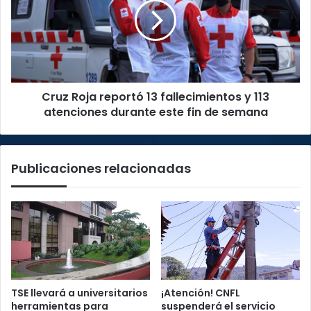
13
fallecimientos
y
113
atenciones
durante
Cruz Roja reportó 13 fallecimientos y 113
este
fin
atenciones durante este fin de semana
de
semana
Publicaciones relacionadas
TSE llevará a universitarios
¡Atención! CNFL
herramientas para
suspenderá el servicio