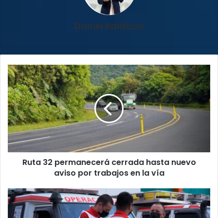
Daniel Baldizon
Ruta
32
permanecerá
cerrada
hasta
nuevo
aviso
por
trabajos
Ruta 32 permanecerá cerrada hasta nuevo
en
la
aviso por trabajos en la vía
vía
Cruz
Roja
reportó