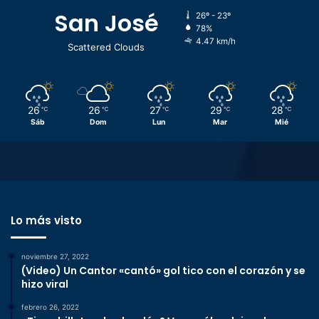
San José
26º - 23º
78%
4.47 km/h
Scattered Clouds
26
26
27
29
28
℃
℃
℃
℃
℃
Sáb
Dom
Lun
Mar
Mié
Lo más visto
noviembre 27, 2022
(Video) Un Cantor «cantó» gol tico con el corazón y se
hizo viral
febrero 26, 2022