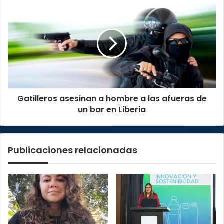
Gatilleros
asesinan
a
hombre
a
las
afueras
de
un
Gatilleros asesinan a hombre a las afueras de
bar
en
un bar en Liberia
Liberia
Publicaciones relacionadas