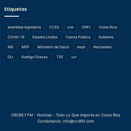
Etiquetas
asamblea legislativa
CCSS
cne
CNFL
Costa Rica
COVID-19
Estados Unidos
Fuerza Pública
Gobierno
INS
MEP
Ministerio de Salud
mopt
Nacionales
OIJ
Rodrigo Chaves.
TSE
ucr
CRC89.1 FM - Noticias - Todo Lo Que Importa en Costa Rica
Contáctanos: info@crc891.com