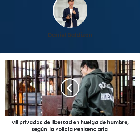
Daniel Baldizon
Mil
privados
de
libertad
en
huelga
de
hambre,
según
Mil privados de libertad en huelga de hambre,
la
Policía
según la Policía Penitenciaria
Penitenciaria