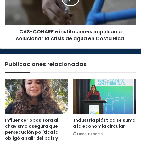
a
solucionar
la
crisis
CAS-CONARE e instituciones impulsan a
de
agua
solucionar la crisis de agua en Costa Rica
en
Costa
Rica
Publicaciones relacionadas
Influencer opositora al
Industria plástica se suma
chavismo asegura que
a la economía circular
persecución política la
Hace 10 horas
obligó a salir del país y