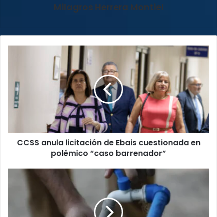
Milagros Herrera Montiel
CCSS
anula
licitación
de
Ebais
cuestionada
en
polémico
“caso
CCSS anula licitación de Ebais cuestionada en
barrenador”
polémico “caso barrenador”
CAS-
CONARE
e
instituciones
impulsan