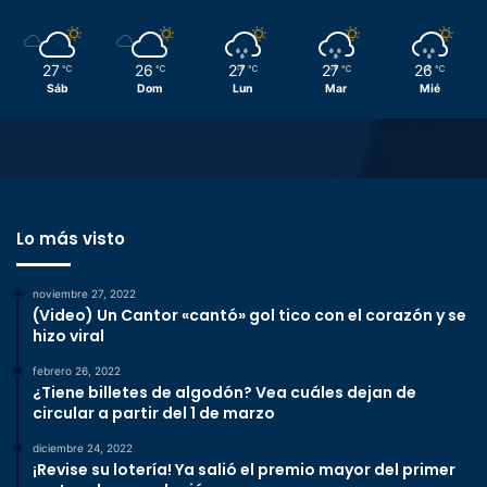
27
26
27
27
26
℃
℃
℃
℃
℃
Sáb
Dom
Lun
Mar
Mié
Lo más visto
noviembre 27, 2022
(Video) Un Cantor «cantó» gol tico con el corazón y se
hizo viral
febrero 26, 2022
¿Tiene billetes de algodón? Vea cuáles dejan de
circular a partir del 1 de marzo
diciembre 24, 2022
¡Revise su lotería! Ya salió el premio mayor del primer