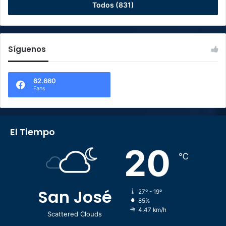
Todos (831)
Síguenos
62.660
Fans
El Tiempo
20
℃
San José
27º - 19º
85%
4.47 km/h
Scattered Clouds