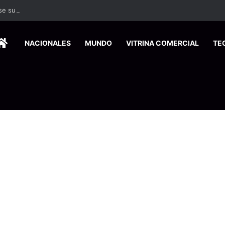
 se suma a la economía circular
HOME
NACIONALES
MUNDO
VITRINA COMERCIAL
TE