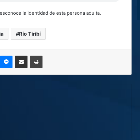
esconoce la identidad de esta persona adulta.
ja
Río Tiribí
kype
Messenger
Compartir por correo electrónico
Imprimir