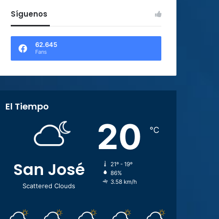
Síguenos
62.645
Fans
El Tiempo
20
℃
San José
21º - 19º
86%
3.58 km/h
Scattered Clouds