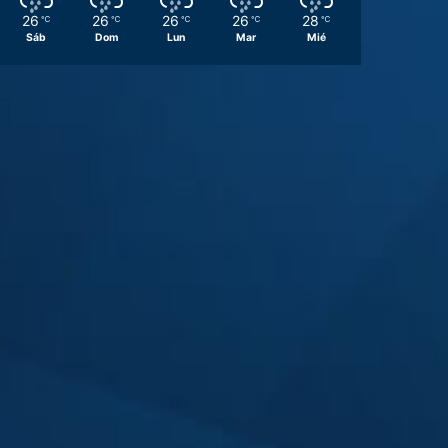
26
26
26
26
28
℃
℃
℃
℃
℃
Sáb
Dom
Lun
Mar
Mié