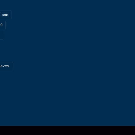
cne
19
haves.