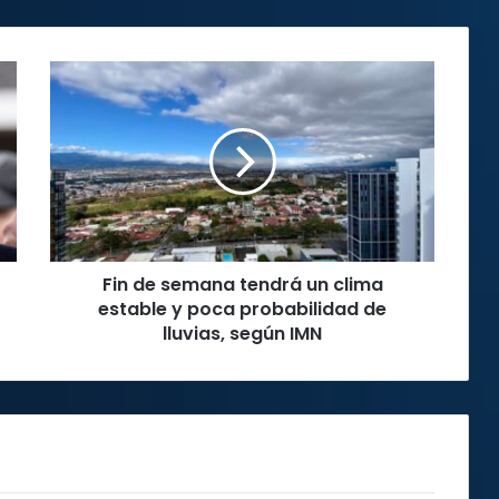
Fin
de
semana
tendrá
un
clima
estable
y
poca
Fin de semana tendrá un clima
probabilidad
de
estable y poca probabilidad de
lluvias,
lluvias, según IMN
según
IMN