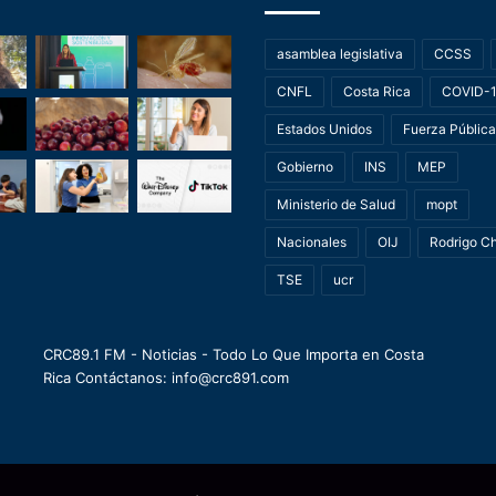
asamblea legislativa
CCSS
CNFL
Costa Rica
COVID-
Estados Unidos
Fuerza Pública
Gobierno
INS
MEP
Ministerio de Salud
mopt
Nacionales
OIJ
Rodrigo C
TSE
ucr
CRC89.1 FM - Noticias - Todo Lo Que Importa en Costa
Rica Contáctanos: info@crc891.com