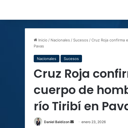
Inicio
/
Nacionales
/
Sucesos
/
Cruz Roja confirma e
Pavas
Nacionales
Sucesos
Cruz Roja confi
cuerpo de homb
río Tiribí en Pav
Send
Daniel Baldizon
enero 23, 2026