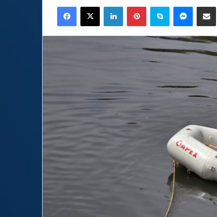
an
Facebook
X
LinkedIn
Pinterest
Skype
Messen
C
email