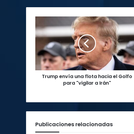
Trump
envía
una
flota
hacia
el
Golfo
para
"vigilar
Trump envía una flota hacia el Golfo
a
Irán"
para "vigilar a Irán"
Publicaciones relacionadas