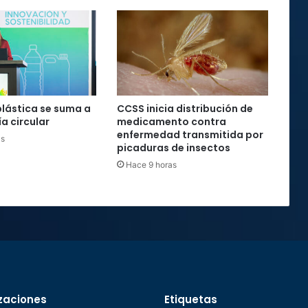
plástica se suma a
CCSS inicia distribución de
a circular
medicamento contra
enfermedad transmitida por
as
picaduras de insectos
Hace 9 horas
zaciones
Etiquetas