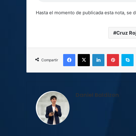
Hasta el momento de publicada esta nota, se d
Cruz Ro
Facebook
X
LinkedIn
Pinterest
S
Compartir
Daniel Baldizon