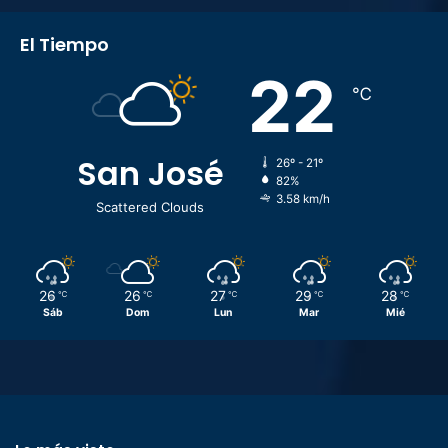
El Tiempo
22
℃
San José
26º - 21º
82%
3.58 km/h
Scattered Clouds
26
26
27
29
28
℃
℃
℃
℃
℃
Sáb
Dom
Lun
Mar
Mié