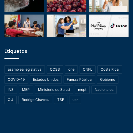
Etiquetas
asamblea legislativa
CCSS
cne
CNFL
Costa Rica
COVID-19
Estados Unidos
Fuerza Pública
Gobierno
INS
MEP
Ministerio de Salud
mopt
Nacionales
OIJ
Rodrigo Chaves.
TSE
ucr