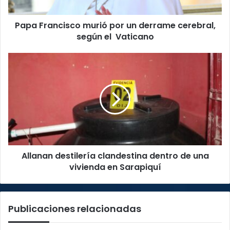
según
el
Papa Francisco murió por un derrame cerebral,
Vaticano
según el Vaticano
Allanan
destilería
clandestina
dentro
de
una
vivienda
en
Sarapiquí
Allanan destilería clandestina dentro de una
vivienda en Sarapiquí
Publicaciones relacionadas