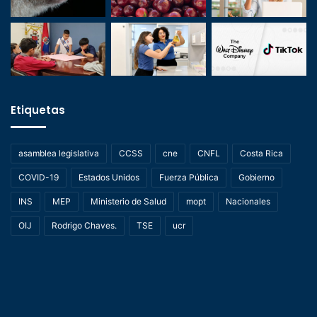
Etiquetas
asamblea legislativa
CCSS
cne
CNFL
Costa Rica
COVID-19
Estados Unidos
Fuerza Pública
Gobierno
INS
MEP
Ministerio de Salud
mopt
Nacionales
OIJ
Rodrigo Chaves.
TSE
ucr