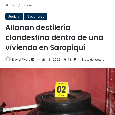
Inicio
/
Judicial
Judicial
Nacionales
Allanan destilería
clandestina dentro de una
vivienda en Sarapiquí
Send
David Rivera
abril 21, 2025
42
1 minuto de lectura
an
email