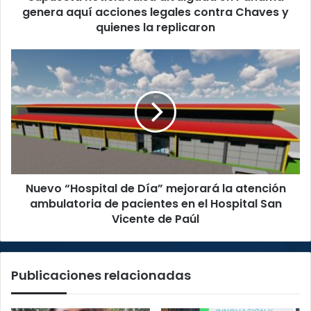
legales
genera aquí acciones legales contra Chaves y
contra
quienes la replicaron
Chaves
y
Nuevo
quienes
“Hospital
la
de
replicaron
Día”
mejorará
la
atención
ambulatoria
de
Nuevo “Hospital de Día” mejorará la atención
pacientes
en
ambulatoria de pacientes en el Hospital San
el
Vicente de Paúl
Hospital
San
Vicente
Publicaciones relacionadas
de
Paúl