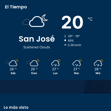
El Tiempo
20
℃
San José
26º - 19º
89%
5.36 km/h
Scattered Clouds
26
26
27
27
26
℃
℃
℃
℃
℃
Sáb
Dom
Lun
Mar
Mié
Lo más visto