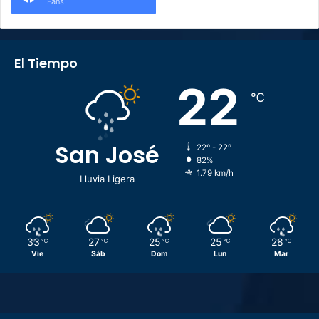
Fans
El Tiempo
22
℃
San José
22º - 22º
82%
1.79 km/h
Lluvia Ligera
33
27
25
25
28
℃
℃
℃
℃
℃
Vie
Sáb
Dom
Lun
Mar