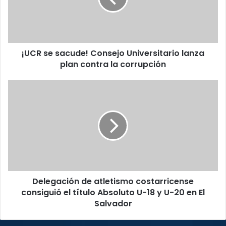
lanza
plan
contra
la
¡UCR se sacude! Consejo Universitario lanza
corrupción
plan contra la corrupción
Delegación
de
atletismo
costarricense
consiguió
el
título
Absoluto
U-
Delegación de atletismo costarricense
18
y
consiguió el título Absoluto U-18 y U-20 en El
U-
Salvador
20
en