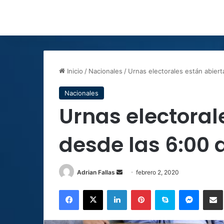
Inicio
/
Nacionales
/
Urnas electorales están abiert
Nacionales
Urnas electoral
desde las 6:00 
Send
Adrian Fallas
febrero 2, 2020
an
Facebook
X
LinkedIn
Pinterest
Skype
Messen
C
email