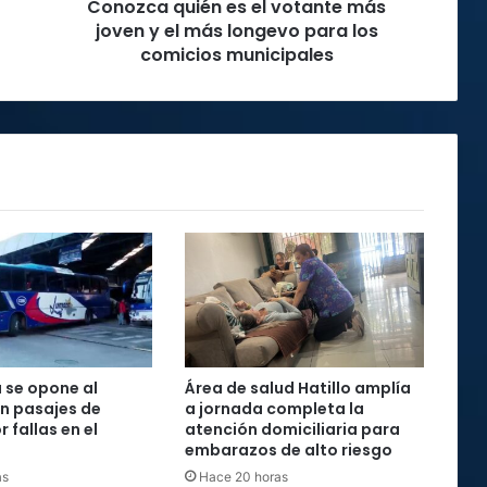
Conozca quién es el votante más
más
longevo
joven y el más longevo para los
para
comicios municipales
los
comicios
municipales
 se opone al
Área de salud Hatillo amplía
n pasajes de
a jornada completa la
 fallas en el
atención domiciliaria para
embarazos de alto riesgo
as
Hace 20 horas