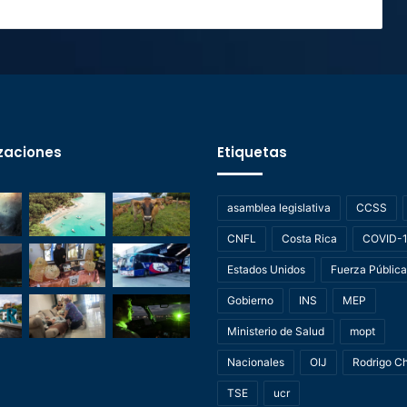
zaciones
Etiquetas
asamblea legislativa
CCSS
CNFL
Costa Rica
COVID-
Estados Unidos
Fuerza Pública
Gobierno
INS
MEP
Ministerio de Salud
mopt
Nacionales
OIJ
Rodrigo C
TSE
ucr