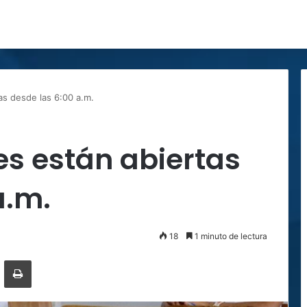
as desde las 6:00 a.m.
es están abiertas
a.m.
18
1 minuto de lectura
ger
ompartir por correo electrónico
Imprimir