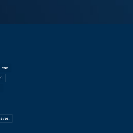
cne
19
haves.