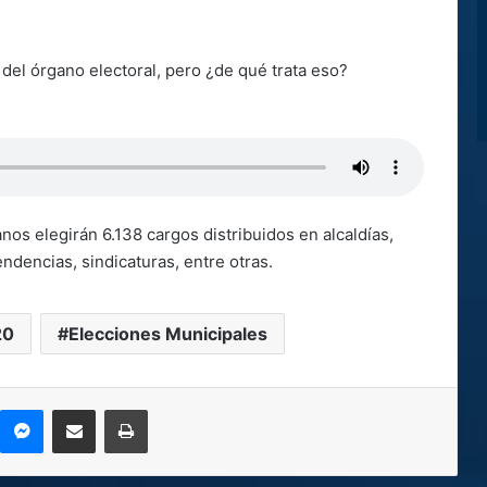
 del órgano electoral, pero ¿de qué trata eso?
nos elegirán 6.138 cargos distribuidos en alcaldías,
endencias, sindicaturas, entre otras.
20
Elecciones Municipales
kype
Messenger
Compartir por correo electrónico
Imprimir