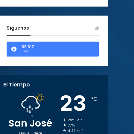
Síguenos
62.617
Fans
El Tiempo
23
℃
San José
29º - 21º
77%
4.47 km/h
Lluvia Ligera