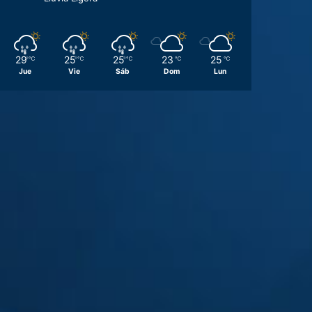
29
25
25
23
25
℃
℃
℃
℃
℃
Jue
Vie
Sáb
Dom
Lun