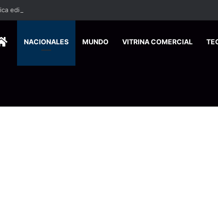
ca edición especial a Costa Rica para promover el turismo europeo
HOME
NACIONALES
MUNDO
VITRINA COMERCIAL
TE